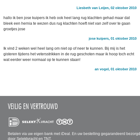
Liesbeth van Leijen, 02 oktober 2010
hallo ik ben jose kuipers ik heb ook heel lang rug klachten gehad maar dat
bleek een hernia te wezen dus rug klachten hoeft niet van zelf over te gaan
groetjes jose
jose kuipers, 01 oktober 2010
Ik vind 2 weken wel heel lang om niet op of neer te kunnen. Bij mij is het
gisteren tijdens het vetersstrikken in de rug geschoten maar ik hoop toch echt
wat eerder weer normaal op te kunnen staan!
an vogel, 01 oktober 2010
VEILIG EN VERTROUWD
Betalen via uw eigen bank met iDeal. En uw bestelling gegarandeerd bezorg
door Selektvracht en TNT.