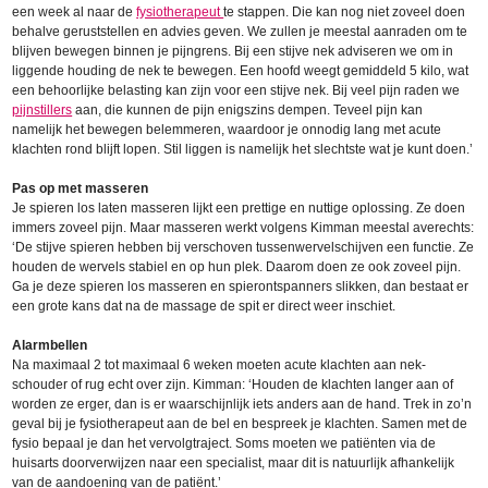
een week al naar de
fysiotherapeut
te stappen. Die kan nog niet zoveel doen
behalve geruststellen en advies geven. We zullen je meestal aanraden om te
blijven bewegen binnen je pijngrens. Bij een stijve nek adviseren we om in
liggende houding de nek te bewegen. Een hoofd weegt gemiddeld 5 kilo, wat
een behoorlijke belasting kan zijn voor een stijve nek. Bij veel pijn raden we
pijnstillers
aan, die kunnen de pijn enigszins dempen. Teveel pijn kan
namelijk het bewegen belemmeren, waardoor je onnodig lang met acute
klachten rond blijft lopen. Stil liggen is namelijk het slechtste wat je kunt doen.’
Pas op met masseren
Je spieren los laten masseren lijkt een prettige en nuttige oplossing. Ze doen
immers zoveel pijn. Maar masseren werkt volgens Kimman meestal averechts:
‘De stijve spieren hebben bij verschoven tussenwervelschijven een functie. Ze
houden de wervels stabiel en op hun plek. Daarom doen ze ook zoveel pijn.
Ga je deze spieren los masseren en spierontspanners slikken, dan bestaat er
een grote kans dat na de massage de spit er direct weer inschiet.
Alarmbellen
Na maximaal 2 tot maximaal 6 weken moeten acute klachten aan nek-
schouder of rug echt over zijn. Kimman: ‘Houden de klachten langer aan of
worden ze erger, dan is er waarschijnlijk iets anders aan de hand. Trek in zo’n
geval bij je fysiotherapeut aan de bel en bespreek je klachten. Samen met de
fysio bepaal je dan het vervolgtraject. Soms moeten we patiënten via de
huisarts doorverwijzen naar een specialist, maar dit is natuurlijk afhankelijk
van de aandoening van de patiënt.’