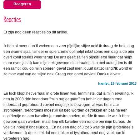
Reageren
Reacties
Er zijn nog geen reacties op dit artikel.
Ik heb al meer dan 6 weken een zeer pijnlijke stijve nek! ik draag de hele dag
een warme sjaal! smeer er spiercreme op! helpt niks! soms een dag is de pijn
over! komt steeds weer terug! De arts geeft zalf en pijnstillers! maar dat helpt
maar eventjes! Ik kan mijn nek gewoon niet draaien ! en met autorijden is dit
een ramp! Kou op mijn spieren gevat zegt men! duurt dat zo lang?Ik wordt er
zo moe van! van de stijve nek! Graag een goed advies! Dank u alvast
harriet, 19 februari 2013
En toch klopt het verhaal in grote lijnen wel, tenminste, dat is mijn ervaring. Ik
ben in 2008 drie keer door "mijn rug gegaan" en heb in de dagen erna
inderdaad geprobeerd zoveel mogelijk te bewegen, al was het maar
strompelen. 's-Morgens moest ik uit bed worden getrokken en pas na een
aspirientje en een kwartiertje rondstrompelen, durfde ik naar de wc. Ik ben
gewoon gaan werken, maar liep elk kwartier een rondje om mijn bureau. Je
voelt je hoogst ongelukkig... En na een dag of 3 tot 5 was de pijn grotendeels
verdwenen. Ik denk niet dat een dokter of fysiotherapeut nog veel aan te
verbeteren had.