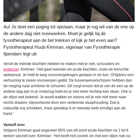
Au! Je doet een poging tot opstaan, maar je rug wil van de ene op
de andere dag niet meewerken. Moet je gelijk bij de
fysiotherapeut aan de bel trekken of kijk je het even aan?
Fysiotherapeut Huub Kimman, eigenaar van Fysiotherapie
Ilpendam legt uit:
Veruit de meeste klachten hebben te maken met je nek, schouders en
onderrug
. Kimman: ‘Het gaat meestal om acute klachten, zoals de beruchte
spitaanval. Je hebt te lang voorovergebogen gestaan in de tuin. Of tijdens een
verhuizing te zware voorwerpen getild. De tussenwervelschijven hebben dan
de neiging naar achteren te schuiven. Dit zorgt ervoor dat je van de een op de
andere dag pijn in je onderrug hebt en je niet meer rechtop kan staan. Ook is
de stijve nek bekend. Je wordt wakker en ineens wil je nek niet meer naar
rechts draaien, bijvoorbeeld door een verkeerde slaaphouding. Dat is
natuurlijk erg schrikken, maar gelukkig is er meestal niets ernstigs aan de
hand.’
Vanzelf over
Volgens Kimman gaat ongeveer 90% van dit soort acute klachten na 2 tot 6
weken vanzelf over. Kimman: ‘Het heeft niet zoveel zin met een stijve nek na