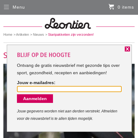
Menu
0 items
Sluiten
Er zitten momenteel geen artikelen in de
winkelmand
You
Home
Artikelen
Nieuws
Startpakketten zijn verzonden!
HARDLOOPKLEDING
are
here:
BLIJF OP DE HOOGTE
FIETSKLEDING
Ontvang de gratis nieuwsbrief met gezonde tips over
sport, gezondheid, recepten en aanbiedingen!
SERVICE
Jouw e-mailadres:
Inloggen
Aanmelden
Contact- en adresgegevens
Levertijd, retourneren, ruilen
Jouw gegevens worden niet aan derden verstrekt. Afmelden
voor de nieuwsbrief is te allen tijden mogelijk.
Algemene voorwaarden