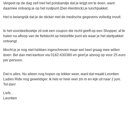
Vergeet op de dag zelf niet het polsbandje dat je krijgt om te doen, want
daarmee ontvang je op het rustpunt (Den Alerdinck) je lunchpakket.
Het is belangrijk dat je de sticker met de medische gegevens volledig invult.
In het voordeelboekje zit ook een coupon die recht geeft op een Shopper, af te
halen na afloop van de fietstocht op hetzelfde punt als waar je het startpakket
ontvangt.
Mocht je je nog niet hebben ingeschreven maar wel heel graag mee willen
doen: Bel dan met kantoor via 0182-630380 en geef je alsnog op voor 25 euro
per persoon.
Dat is alles. Nu alleen nog hopen op lekker weer, want dat maakt Leontien
Ladies Ride nog geweldiger. Ik heb er heel veel zin in en kijk uit naar 2 juni.
Tot dan!
Liefs ,
Leontien