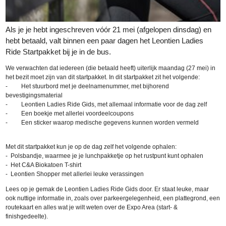
Als je je hebt ingeschreven vóór 21 mei (afgelopen dinsdag) en
hebt betaald, valt binnen een paar dagen het Leontien Ladies
Ride Startpakket bij je in de bus.
We verwachten dat iedereen (die betaald heeft) uiterlijk maandag (27 mei) in
het bezit moet zijn van dit startpakket. In dit startpakket zit het volgende:
- Het stuurbord met je deelnamenummer, met bijhorend
bevestigingsmaterial
- Leontien Ladies Ride Gids, met allemaal informatie voor de dag zelf
- Een boekje met allerlei voordeelcoupons
- Een sticker waarop medische gegevens kunnen worden vermeld
Met dit startpakket kun je op de dag zelf het volgende ophalen:
-
Polsbandje, waarmee je je lunchpakketje op het rustpunt kunt ophalen
-
Het C&A Biokatoen T-shirt
-
Leontien Shopper met allerlei leuke verassingen
Lees op je gemak de Leontien Ladies Ride Gids door. Er staat leuke, maar
ook nuttige informatie in, zoals over parkeergelegenheid, een plattegrond, een
routekaart en alles wat je wilt weten over de Expo Area (start- &
finishgedeelte).