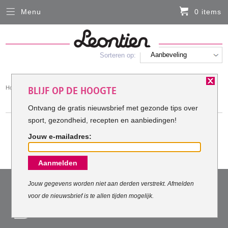
Menu
0 items
Sluiten
Er zitten momenteel geen artikelen in de
winkelmand
Aanbeveling
Sorteren op:
HARDLOOPKLEDING
You
Home
Hardloopkleding
BLIJF OP DE HOOGTE
Sportsokken
FIETSKLEDING
are
SPORTSOKKEN
here:
Ontvang de gratis nieuwsbrief met gezonde tips over
sport, gezondheid, recepten en aanbiedingen!
SERVICE
Jouw e-mailadres:
Inloggen
Aanmelden
Contact- en adresgegevens
Levertijd, retourneren, ruilen
VEILIG EN VERTROUWD
Jouw gegevens worden niet aan derden verstrekt. Afmelden
voor de nieuwsbrief is te allen tijden mogelijk.
Algemene voorwaarden