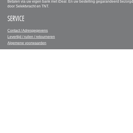
Betalen via uw eigen bank met iDeal. En uw bestelling gegarandeerd bezorg
door Selektvracht en TNT.
SERVICE
Contact / Adresgegevens
Levertijd / ruilen / retourneren
Algemene voorwaarden