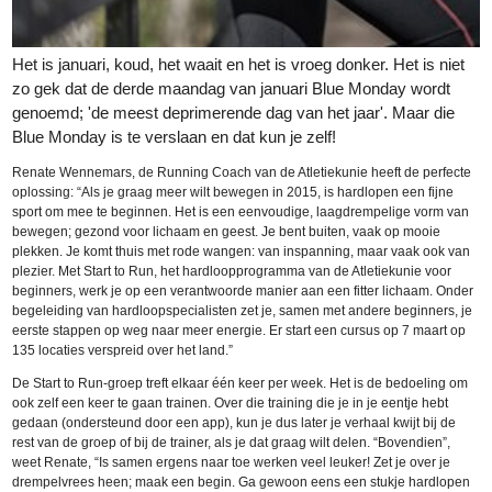
Het is januari, koud, het waait en het is vroeg donker. Het is niet
zo gek dat de derde maandag van januari Blue Monday wordt
genoemd; 'de meest deprimerende dag van het jaar'. Maar die
Blue Monday is te verslaan en dat kun je zelf!
Renate Wennemars, de Running Coach van de Atletiekunie heeft de perfecte
oplossing: “Als je graag meer wilt bewegen in 2015, is hardlopen een fijne
sport om mee te beginnen. Het is een eenvoudige, laagdrempelige vorm van
bewegen; gezond voor lichaam en geest. Je bent buiten, vaak op mooie
plekken. Je komt thuis met rode wangen: van inspanning, maar vaak ook van
plezier. Met Start to Run, het hardloopprogramma van de Atletiekunie voor
beginners, werk je op een verantwoorde manier aan een fitter lichaam. Onder
begeleiding van hardloopspecialisten zet je, samen met andere beginners, je
eerste stappen op weg naar meer energie. Er start een cursus op 7 maart op
135 locaties verspreid over het land.”
De Start to Run-groep treft elkaar één keer per week. Het is de bedoeling om
ook zelf een keer te gaan trainen. Over die training die je in je eentje hebt
gedaan (ondersteund door een app), kun je dus later je verhaal kwijt bij de
rest van de groep of bij de trainer, als je dat graag wilt delen. “Bovendien”,
weet Renate, “Is samen ergens naar toe werken veel leuker! Zet je over je
drempelvrees heen; maak een begin. Ga gewoon eens een stukje hardlopen