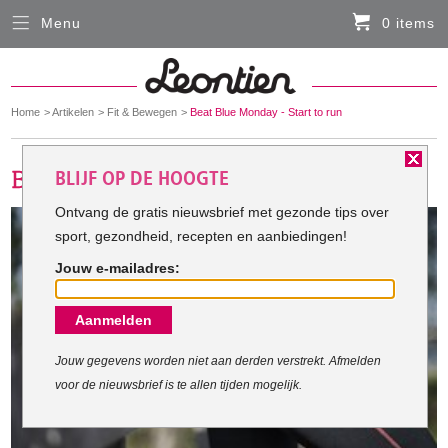
Menu
0 items
Sluiten
Er zitten momenteel geen artikelen in de
winkelmand
You
Home
Artikelen
Fit & Bewegen
Beat Blue Monday - Start to run
HARDLOOPKLEDING
are
here:
BLIJF OP DE HOOGTE
FIETSKLEDING
Ontvang de gratis nieuwsbrief met gezonde tips over
sport, gezondheid, recepten en aanbiedingen!
SERVICE
Jouw e-mailadres:
Inloggen
Aanmelden
Contact- en adresgegevens
Levertijd, retourneren, ruilen
Jouw gegevens worden niet aan derden verstrekt. Afmelden
voor de nieuwsbrief is te allen tijden mogelijk.
Algemene voorwaarden