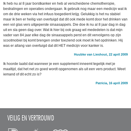
Ik heb nu al 8 jaar borstkanker en heb al verscheidene chemotheropie,
bestralingen en operaties ondergaan. Ik gebruik nog maar een medicijn wat ik
om de drie weken via het infuus toegedient krijg. Gelukkig is het nu stabiel
maar ik ben er heilig van overtuigd dat dit ook mede komt door het drinken van
een vol glas vers uitgeperste sinaasappels. Die doe ik nu al 8 jaar dag in dag
uit en sla geen dag over. Wat ik hier bij ook graag wil mededelen is dat mijn
vader van 84 jaar elke dag de sinaasappels perst en dit vervolgens op zijn
scootmobiel bij komt brengen onder toeziend ook moet ik het opdrinken. Hij
was er allang van overtuigd dat dit HET medicijn voor kanker is.
Huubke van Lieshout, 22 april 2009
Ik hoorde laatst dat wanneer je een supplement inneemt tegelijk met je
maaltijd, dat het net zo goed wordt opgenomen als uit een vers product. Weet
iemand of dit echt zo is?
Patricia, 16 april 2009
VEILIG EN VERTROUWD