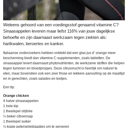
Weleens gehoord van een voedingsstof genaamd vitamine C?
Sinaasappelen leveren maar liefst 116% van jouw dagelijkse
behoefte en zijn daarnaast werkzaam tegen ziekten als:
hartkwalen, beroertes en kanker.
Italiaanse onderzoekers hebben ontdekt dat een glas jus d’ orange meer
bescherming biedt dan vitamine C-supplementen, zoals tabletten. De
sinaasappel levert daarnaast phytonutriënten, de werkzame stoffen die helpen
tegen tumoren en bloedpropjes. Deze citrusvrucht is heerlijk om naturel te
eten, maar bovendien ook een zeer frisse en lekkere aanvulling op de maaltijd
en in gerechten, zoals salades en toetjes.
Een tip:
Orange chicken
4 halve sinaasappelen
1 hele kip
1 theelepel olijfolie
¼ beker citroensap
1 theelepel suiker
¼ kopje peterselieblaadjes om te serveren