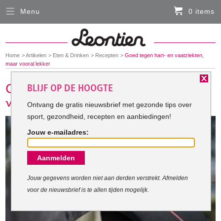
Menu
0 items
Sluiten
Er zitten momenteel geen artikelen in de
winkelmand
You
Home
Artikelen
Eten & Drinken
Recepten
Goed tegen hart- en vaatziekten,
HARDLOOPKLEDING
are
maar vooral lekker
here:
BLIJF OP DE HOOGTE
FIETSKLEDING
Ontvang de gratis nieuwsbrief met gezonde tips over
sport, gezondheid, recepten en aanbiedingen!
SERVICE
Jouw e-mailadres:
Inloggen
Aanmelden
Contact- en adresgegevens
Levertijd, retourneren, ruilen
Jouw gegevens worden niet aan derden verstrekt. Afmelden
voor de nieuwsbrief is te allen tijden mogelijk.
Algemene voorwaarden