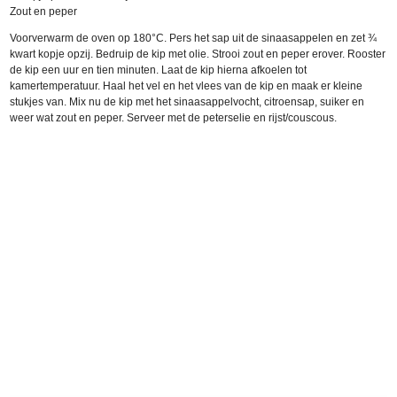
Zout en peper
Voorverwarm de oven op 180°C. Pers het sap uit de sinaasappelen en zet ¾
kwart kopje opzij. Bedruip de kip met olie. Strooi zout en peper erover. Rooster
de kip een uur en tien minuten. Laat de kip hierna afkoelen tot
kamertemperatuur. Haal het vel en het vlees van de kip en maak er kleine
stukjes van. Mix nu de kip met het sinaasappelvocht, citroensap, suiker en
weer wat zout en peper. Serveer met de peterselie en rijst/couscous.