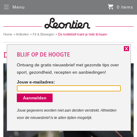
Menu
0 items
Sluiten
Er zitten momenteel geen artikelen in de
winkelmand
You
Home
Artikelen
Fit & Bewegen
De kettlebell traint je hele lichaam
HARDLOOPKLEDING
are
here:
BLIJF OP DE HOOGTE
FIETSKLEDING
Ontvang de gratis nieuwsbrief met gezonde tips over
sport, gezondheid, recepten en aanbiedingen!
SERVICE
Jouw e-mailadres:
Inloggen
Aanmelden
Contact- en adresgegevens
Levertijd, retourneren, ruilen
Jouw gegevens worden niet aan derden verstrekt. Afmelden
voor de nieuwsbrief is te allen tijden mogelijk.
Algemene voorwaarden