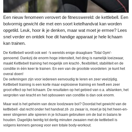
Een nieuw fenomeen verovert de fitnesswereld: de kettlebell. Een
bolvormig gewicht die met een soort ketelhandvat kan worden
opgetild. Leuk, hoor ik je denken, maar wat moet je ermee? Lees
snel verder en ontdek hoe dit handige apparaat je hele lichaam
kan trainen.
De Kettlebell wordt ook wel -'s werelds enige draagbare 'Total Gym'-
genoemd. Dankzij de enorm hoge intensiteit, het ding is namelijk loeizwaar,
maakt Kettlebell training het mogelijk om kracht-, flexibiliteit, stabiliteit en de
conditie in één keer te trainen. En een van de grootste voordelen: je kunt het
overal doen!
De oefeningen zijn voor iedereen eenvoudig te leren en zeer veelzijdig.
Kettlebell training is een korte maar explosieve training en heeft een zeer
groot effect op het lichaam. De resultaten op het gebied van o.a. afslanken, het
vergroten van kracht en het opbouwen van conditie is dan ook enorm.
Maar wat is het geheim van deze loodzware bol? Doordat het gewicht van de
kettlebell -dat recht onder het handvat zit- zo zwaar is, moet je bij het heen-en-
weer slingeren alle spieren in je lichaam gebruiken om de bal in balans te
houden. Dagelijks twintig tot dertig minuten zwaaien met de kettlebell is
volgens kenners genoeg voor een totale body-workout.