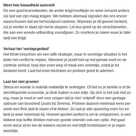
Weet hoe kwaadheid aanvoelt
De een gaat knarsetanden, de ander krijgt hoofdpijn en weer iemand anders
zal last van zijn maag krijgen. We hebben allemaal signalen die ons ervoor
waarschuwen dat we het kookpunt naderen. Wanneer je dit gevoel herkent,
zul je eerder in staat zijn het te stoppen. Let dus goed op de verschijnselen,
die aan een woede-uitbarsting voorafgaan. Zo voorkom je zaken waar je later
spijt van krijgt.
Verlaat het ‘oorlogsgebied’
Het klinkt misschien als een laffe strategie, maar in sommige situaties is het
beter het conflict te mijden. Wanneer je jezelf niet op het gemak voelt en de
controle verliest, loop dan even weg of maak een ommetje, zodat je tot
bedaren komt. Laat het even bezinken en probeer goed te ademen.
Laat het niet groeien
Stress en woede is redelijk makkelijk te verkrijgen. Of het nu je familie is of de
slechtlopende economie, je druk maken is een eitje. Op zich is het ook niet zo
erg, maar je moet er wel voor zorgen dat je niet ‘ontploft’ door een gestage
opbouw van boosheid (zoals bij Serena). Probeer daarom minimaal eens per
week een flink stuk te lopen of te fietsen. Zo laat je alle spanning even los en
tank je weer helemaal bij. Hoewel sporten perfect is om te ontspannen, is een
lekkere kop koffie drinken met een goede vriendin ook een optie. Het gaat
erom dat je af en toe de bakens verzet en niet blijft ronddraaien in je eigen
wereldje.