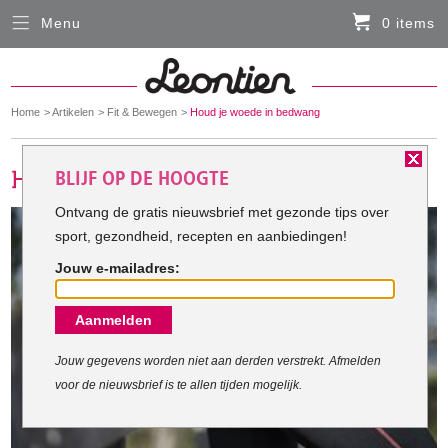
Menu
0 items
Sluiten
Er zitten momenteel geen artikelen in de
winkelmand
You
Home
Artikelen
Fit & Bewegen
Houd je woede in bedwang
HARDLOOPKLEDING
are
here:
BLIJF OP DE HOOGTE
FIETSKLEDING
Ontvang de gratis nieuwsbrief met gezonde tips over
sport, gezondheid, recepten en aanbiedingen!
SERVICE
Jouw e-mailadres:
Inloggen
Aanmelden
Contact- en adresgegevens
Levertijd, retourneren, ruilen
Jouw gegevens worden niet aan derden verstrekt. Afmelden
voor de nieuwsbrief is te allen tijden mogelijk.
Algemene voorwaarden