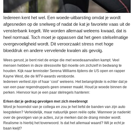
Iedereen kent het wel. Een woede-uitbarsting omdat je wordt
afgesneden op de snelweg of nadat de kat je favoriete vaas uit de
vensterbank kegelt. We worden allemaal weleens kwaad, dat is
heel normaal. Toch moet je oppassen dat het geen stelselmatige
overgevoeligheid wordt. Dit veroorzaakt stress met hoge
bloeddruk en andere vervelende kwalen als gevolg.
Wees gerust, je bent niet de enige die met woedeaanvallen kampt. Veel
mensen hebben in deze stressvolle tijd moeite om zichzelf in bedwang te
houden. Kijk naar tennisster Serena Williams tijdens de US open en rapper
Kayne West, die de MTV-awards verstoorde.
Iedereen verliest zijn of haar ‘cool’ weleens. Het belangrijkste is echter dat je
van een paar regendruppels geen onweer maakt. Houd je woede binnen de
perken. Hiervoor kun je een paar stelregels hanteren:
Erken dat je gedrag gevolgen met zich meebrengt
Word je hoorndol van je collega en zou je het liefst de banden van zijn auto
leegsteken? Verleidelijk, maar natuurlijk geen reële optie. Wanneer je nadenkt
over de gevolgen van je acties, zul je merken dat de drang minder wordt.
Realisme is hierbij het toverwoord. Is dat het allemaal waard? Wil je echt je
baan kwijt?