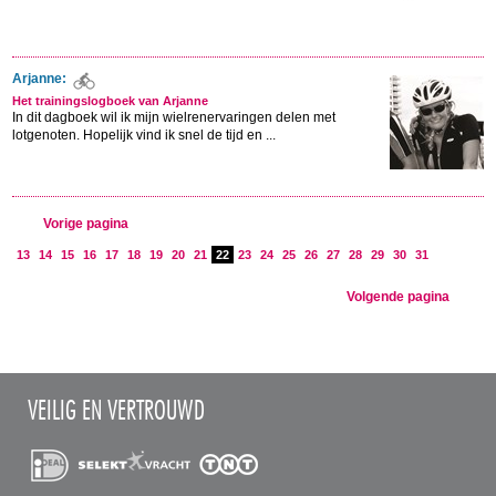
Arjanne:
Het trainingslogboek van Arjanne
In dit dagboek wil ik mijn wielrenervaringen delen met
lotgenoten. Hopelijk vind ik snel de tijd en ...
Vorige pagina
13
14
15
16
17
18
19
20
21
22
23
24
25
26
27
28
29
30
31
Volgende pagina
VEILIG EN VERTROUWD