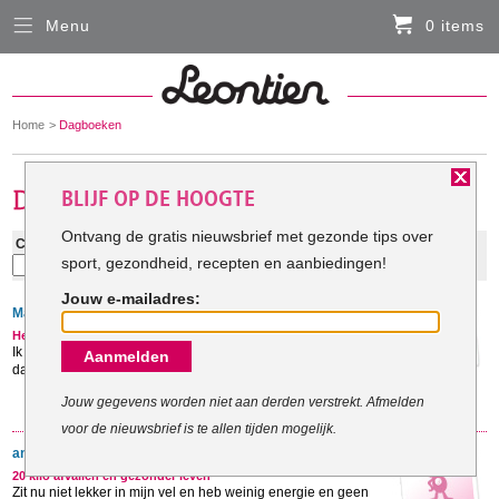
Menu
0 items
Sluiten
Er zitten momenteel geen artikelen in de
winkelmand
You
Home
Dagboeken
HARDLOOPKLEDING
are
here:
BLIJF OP DE HOOGTE
FIETSKLEDING
Ontvang de gratis nieuwsbrief met gezonde tips over
Categorie:
Zoeken:
sport, gezondheid, recepten en aanbiedingen!
Zoek
SERVICE
Jouw e-mailadres:
Martie:
Inloggen
Het trainingslogboek van Martie
Ik wil in navolging elke dag een uur van Leon de Kort elke
Aanmelden
Contact- en adresgegevens
dag een half uur fietsen. In ieder ...
Levertijd, retourneren, ruilen
Jouw gegevens worden niet aan derden verstrekt. Afmelden
voor de nieuwsbrief is te allen tijden mogelijk.
Algemene voorwaarden
anky:
20 kilo afvallen en gezonder leven
Zit nu niet lekker in mijn vel en heb weinig energie en geen