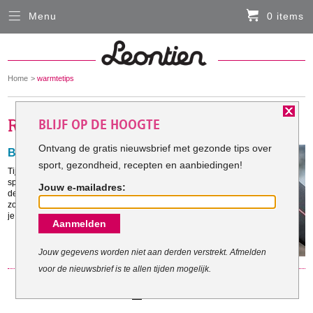
Menu
0 items
Sluiten
Er zitten momenteel geen artikelen in de
winkelmand
You
Home
warmtetips
HARDLOOPKLEDING
are
here:
BLIJF OP DE HOOGTE
FIETSKLEDING
Ontvang de gratis nieuwsbrief met gezonde tips over
Blijven sporten in de zomer!
sport, gezondheid, recepten en aanbiedingen!
SERVICE
Tijdens de zomermaanden is het makkelijk om je
sportprogramma tijdelijk aan de kant te gooien en om
Jouw e-mailadres:
de structuur los te laten, maar doe het niet! Bestrijd de
Inloggen
zomer-luiheid en ga naar buiten om fit te blijven en om
je energieker te blijven voelen.
Aanmelden
Contact- en adresgegevens
Levertijd, retourneren, ruilen
Jouw gegevens worden niet aan derden verstrekt. Afmelden
voor de nieuwsbrief is te allen tijden mogelijk.
Algemene voorwaarden
1