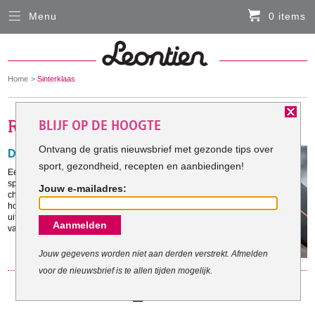
Menu
0 items
Sluiten
Er zitten momenteel geen artikelen in de
winkelmand
You
Home
Sinterklaas
HARDLOOPKLEDING
are
here:
BLIJF OP DE HOOGTE
FIETSKLEDING
Ontvang de gratis nieuwsbrief met gezonde tips over
De Sinterklaas calorieënteller
sport, gezondheid, recepten en aanbiedingen!
SERVICE
Een handje pepernoten hier, een stukje gevulde
speculaas daar in combinatie met een kop warme
Jouw e-mailadres:
chocomel met slagroom. Heel lekker allemaal! Maar
Inloggen
hoeveel calorieën werk je op een avondje cadeaus
uitpakken eigenlijk naar binnen? Al het snoepgoed
Aanmelden
Contact- en adresgegevens
van Sinterklaas in calorieën uitgerekend.
Levertijd, retourneren, ruilen
Jouw gegevens worden niet aan derden verstrekt. Afmelden
voor de nieuwsbrief is te allen tijden mogelijk.
Algemene voorwaarden
1