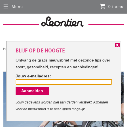
Menu
0 items
Sluiten
Er zitten momenteel geen artikelen in de
winkelmand
HARDLOOPKLEDING
You
Home
Fietskleding
BLIJF OP DE HOOGTE
FIETSKLEDING
are
FIETSKLEDING
here:
Ontvang de gratis nieuwsbrief met gezonde tips over
sport, gezondheid, recepten en aanbiedingen!
SERVICE
Jouw e-mailadres:
Inloggen
Aanmelden
Contact- en adresgegevens
Levertijd, retourneren, ruilen
Jouw gegevens worden niet aan derden verstrekt. Afmelden
voor de nieuwsbrief is te allen tijden mogelijk.
Algemene voorwaarden