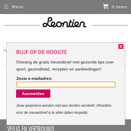
Menu
0 items
Sluiten
Er zitten momenteel geen artikelen in de
winkelmand
HARDLOOPKLEDING
You
Home
Hardloopkleding
BLIJF OP DE HOOGTE
FIETSKLEDING
are
HARDLOOPKLEDING
here:
Ontvang de gratis nieuwsbrief met gezonde tips over
sport, gezondheid, recepten en aanbiedingen!
SERVICE
Jouw e-mailadres:
Inloggen
Meest verkochte Hardloopkleding:
Aanmelden
Contact- en adresgegevens
Levertijd, retourneren, ruilen
Jouw gegevens worden niet aan derden verstrekt. Afmelden
voor de nieuwsbrief is te allen tijden mogelijk.
Algemene voorwaarden
VEILIG EN VERTROUWD