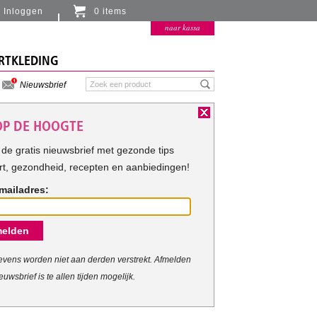
Inloggen
0 items
Er zitten momenteel geen artikelen in de
naar kassa
winkelmand
RTKLEDING
Nieuwsbrief
 OP DE HOOGTE
de gratis nieuwsbrief met gezonde tips
rt, gezondheid, recepten en aanbiedingen!
mailadres:
riteria.
elden
vens worden niet aan derden verstrekt. Afmelden
euwsbrief is te allen tijden mogelijk.