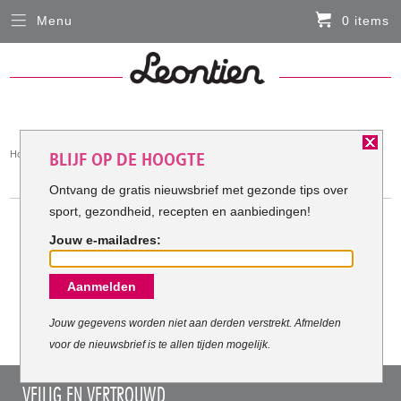
Menu
0 items
Sluiten
Er zitten momenteel geen artikelen in de
winkelmand
HARDLOOPKLEDING
You
Home
Hardloopkleding
BLIJF OP DE HOOGTE
FIETSKLEDING
are
HARDLOOPKLEDING
here:
Ontvang de gratis nieuwsbrief met gezonde tips over
sport, gezondheid, recepten en aanbiedingen!
SERVICE
Jouw e-mailadres:
Inloggen
Meest verkochte Hardloopkleding:
Aanmelden
Contact- en adresgegevens
Levertijd, retourneren, ruilen
Jouw gegevens worden niet aan derden verstrekt. Afmelden
voor de nieuwsbrief is te allen tijden mogelijk.
Algemene voorwaarden
VEILIG EN VERTROUWD