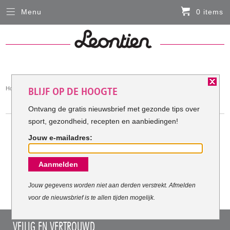
Menu
0 items
Sluiten
Er zitten momenteel geen artikelen in de
winkelmand
HARDLOOPKLEDING
You
Home
Hardloopkleding
BLIJF OP DE HOOGTE
FIETSKLEDING
are
HARDLOOPKLEDING
here:
Ontvang de gratis nieuwsbrief met gezonde tips over
sport, gezondheid, recepten en aanbiedingen!
SERVICE
Jouw e-mailadres:
Inloggen
Meest verkochte Hardloopkleding:
Aanmelden
Contact- en adresgegevens
Levertijd, retourneren, ruilen
Jouw gegevens worden niet aan derden verstrekt. Afmelden
voor de nieuwsbrief is te allen tijden mogelijk.
Algemene voorwaarden
VEILIG EN VERTROUWD