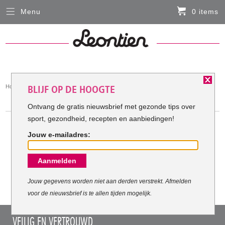
Menu
0 items
Sluiten
Er zitten momenteel geen artikelen in de
winkelmand
HARDLOOPKLEDING
You
Home
Hardloopkleding
BLIJF OP DE HOOGTE
FIETSKLEDING
are
HARDLOOPKLEDING
here:
Ontvang de gratis nieuwsbrief met gezonde tips over
sport, gezondheid, recepten en aanbiedingen!
SERVICE
Jouw e-mailadres:
Inloggen
Meest verkochte Hardloopkleding:
Aanmelden
Contact- en adresgegevens
Levertijd, retourneren, ruilen
Jouw gegevens worden niet aan derden verstrekt. Afmelden
voor de nieuwsbrief is te allen tijden mogelijk.
Algemene voorwaarden
VEILIG EN VERTROUWD