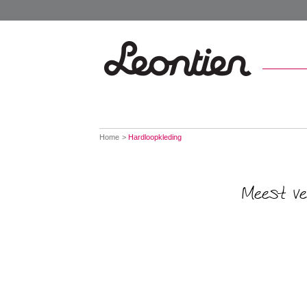
You
Home
Hardloopkleding
are
here:
Meest ve