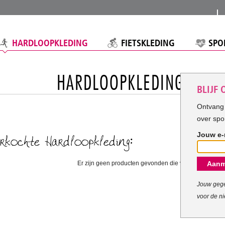
HARDLOOPKLEDING
FIETSKLEDING
SPO
HARDLOOPKLEDING
BLIJF
Ontvang 
over spo
Jouw e-
rkochte Hardloopkleding:
Er zijn geen producten gevonden die voldoen aan uw c
Aanm
Jouw gege
voor de ni