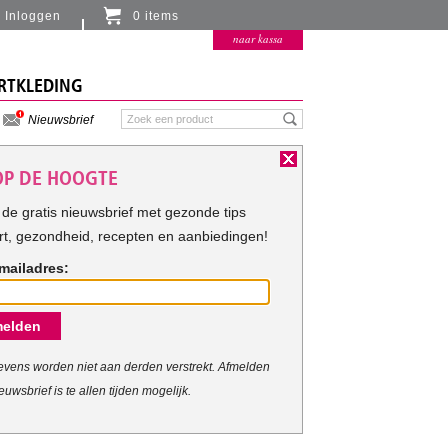
Inloggen
0 items
Er zitten momenteel geen artikelen in de
naar kassa
winkelmand
RTKLEDING
Nieuwsbrief
 OP DE HOOGTE
de gratis nieuwsbrief met gezonde tips
rt, gezondheid, recepten en aanbiedingen!
mailadres:
riteria.
elden
vens worden niet aan derden verstrekt. Afmelden
euwsbrief is te allen tijden mogelijk.