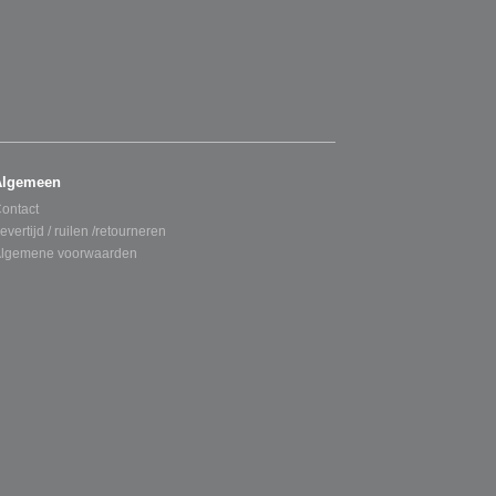
Algemeen
ontact
evertijd / ruilen /retourneren
lgemene voorwaarden