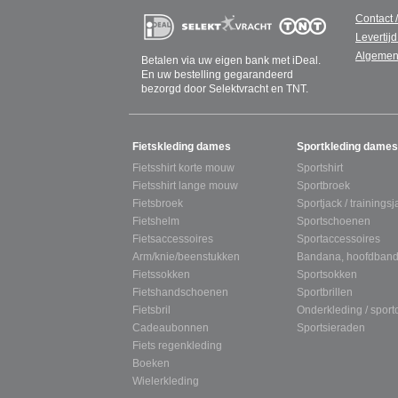
Contact 
Levertijd
Algemen
Betalen via uw eigen bank met iDeal.
En uw bestelling gegarandeerd
bezorgd door Selektvracht en TNT.
SITEMAP
Fietskleding dames
Sportkleding dames
Fietsshirt korte mouw
Sportshirt
Fietsshirt lange mouw
Sportbroek
Fietsbroek
Sportjack / trainingsj
Fietshelm
Sportschoenen
Fietsaccessoires
Sportaccessoires
Arm/knie/beenstukken
Bandana, hoofdband
Fietssokken
Sportsokken
Fietshandschoenen
Sportbrillen
Fietsbril
Onderkleding / spor
Cadeaubonnen
Sportsieraden
Fiets regenkleding
Boeken
Wielerkleding