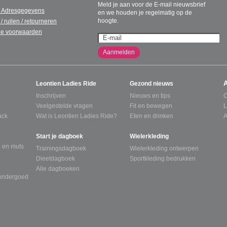
Meld je aan voor de E-mail nieuwsbrief
/ Adresgegevens
en we houden je regelmatig op de
hoogte.
 / ruilen / retourneren
e voorwaarden
Aanmelden
Leontien Ladies Ride
Gezond nieuws
Inschrijven
Nieuws en tips
C
Veelgestelde vragen
Fit en bewegen
L
ack
Wat is Leontien Ladies Ride?
Eten en drinken
A
Start je dagboek
Wielerkleding
 en muts
Trainingsdagboek
Wielerkleding ontwerpen
Dieetdagboek
Sportkleding bedrukken
Alle dagboeken
tondergoed