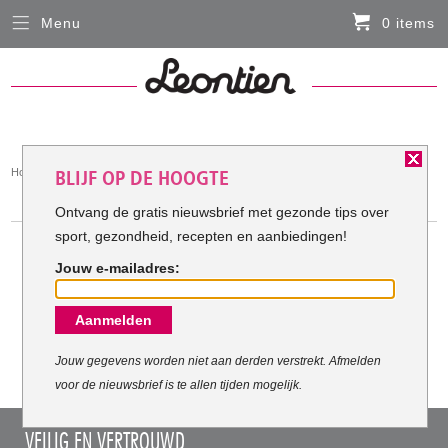
Menu
0 items
Sluiten
Er zitten momenteel geen artikelen in de
winkelmand
HARDLOOPKLEDING
You
Home
Hardloopkleding
BLIJF OP DE HOOGTE
FIETSKLEDING
are
HARDLOOPKLEDING
here:
Ontvang de gratis nieuwsbrief met gezonde tips over
sport, gezondheid, recepten en aanbiedingen!
SERVICE
Jouw e-mailadres:
Inloggen
Meest verkochte Hardloopkleding:
Aanmelden
Contact- en adresgegevens
Levertijd, retourneren, ruilen
Jouw gegevens worden niet aan derden verstrekt. Afmelden
voor de nieuwsbrief is te allen tijden mogelijk.
Algemene voorwaarden
VEILIG EN VERTROUWD