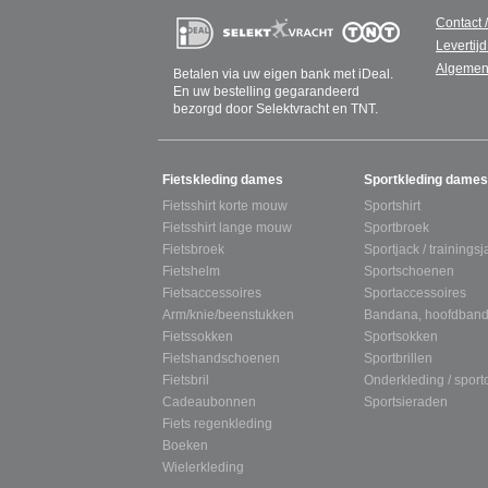
Contact 
Levertijd
Algemen
Betalen via uw eigen bank met iDeal.
En uw bestelling gegarandeerd
bezorgd door Selektvracht en TNT.
SITEMAP
Fietskleding dames
Sportkleding dames
Fietsshirt korte mouw
Sportshirt
Fietsshirt lange mouw
Sportbroek
Fietsbroek
Sportjack / trainingsj
Fietshelm
Sportschoenen
Fietsaccessoires
Sportaccessoires
Arm/knie/beenstukken
Bandana, hoofdband
Fietssokken
Sportsokken
Fietshandschoenen
Sportbrillen
Fietsbril
Onderkleding / spor
Cadeaubonnen
Sportsieraden
Fiets regenkleding
Boeken
Wielerkleding