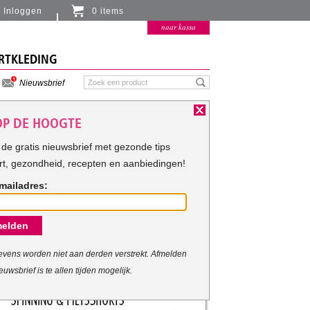
Inloggen
0 items
Er zitten momenteel geen artikelen in de
naar kassa
winkelmand
RTKLEDING
Nieuwsbrief
 OP DE HOOGTE
de gratis nieuwsbrief met gezonde tips
rt, gezondheid, recepten en aanbiedingen!
mailadres:
elden
vens worden niet aan derden verstrekt. Afmelden
euwsbrief is te allen tijden mogelijk.