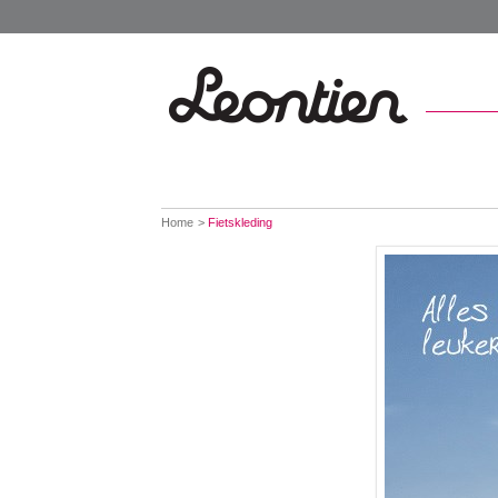
You
Home
Fietskleding
are
here: