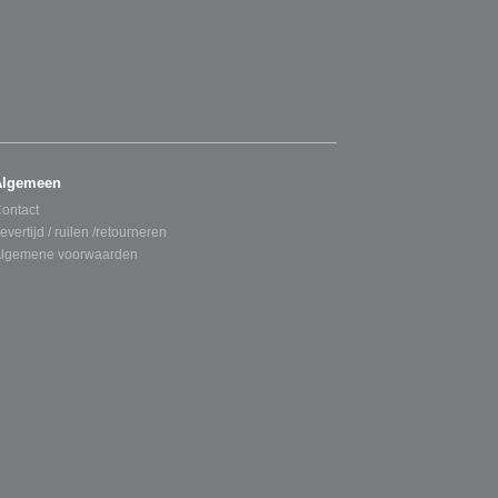
Algemeen
ontact
evertijd / ruilen /retourneren
lgemene voorwaarden