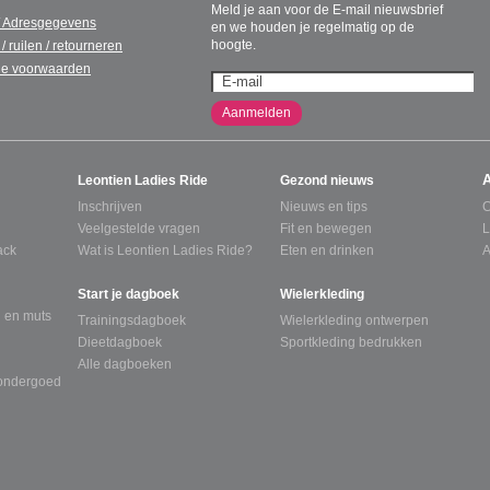
Meld je aan voor de E-mail nieuwsbrief
/ Adresgegevens
en we houden je regelmatig op de
hoogte.
 / ruilen / retourneren
e voorwaarden
Aanmelden
Leontien Ladies Ride
Gezond nieuws
Inschrijven
Nieuws en tips
C
Veelgestelde vragen
Fit en bewegen
L
ack
Wat is Leontien Ladies Ride?
Eten en drinken
A
Start je dagboek
Wielerkleding
 en muts
Trainingsdagboek
Wielerkleding ontwerpen
Dieetdagboek
Sportkleding bedrukken
Alle dagboeken
tondergoed