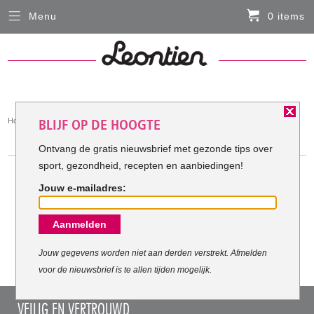
Menu
0 items
Sluiten
Er zitten momenteel geen artikelen in de
winkelmand
HARDLOOPKLEDING
You
Home
Hardloopkleding
BLIJF OP DE HOOGTE
FIETSKLEDING
are
HARDLOOPKLEDING
here:
Ontvang de gratis nieuwsbrief met gezonde tips over
sport, gezondheid, recepten en aanbiedingen!
SERVICE
Jouw e-mailadres:
Inloggen
Meest verkochte Hardloopkleding:
Aanmelden
Contact- en adresgegevens
Levertijd, retourneren, ruilen
Jouw gegevens worden niet aan derden verstrekt. Afmelden
voor de nieuwsbrief is te allen tijden mogelijk.
Algemene voorwaarden
VEILIG EN VERTROUWD