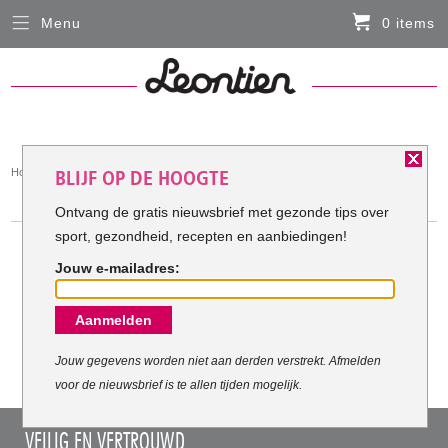
Menu
0 items
Sluiten
Er zitten momenteel geen artikelen in de
winkelmand
HARDLOOPKLEDING
You
Home
Hardloopkleding
BLIJF OP DE HOOGTE
FIETSKLEDING
are
HARDLOOPKLEDING
here:
Ontvang de gratis nieuwsbrief met gezonde tips over
sport, gezondheid, recepten en aanbiedingen!
SERVICE
Jouw e-mailadres:
Inloggen
Meest verkochte Hardloopkleding:
Aanmelden
Contact- en adresgegevens
Levertijd, retourneren, ruilen
Jouw gegevens worden niet aan derden verstrekt. Afmelden
voor de nieuwsbrief is te allen tijden mogelijk.
Algemene voorwaarden
VEILIG EN VERTROUWD