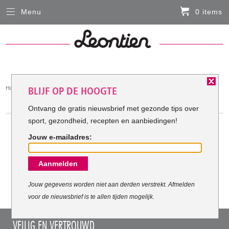
Menu
0 items
Sluiten
Er zitten momenteel geen artikelen in de
winkelmand
HARDLOOPKLEDING
You
Home
Hardloopkleding
BLIJF OP DE HOOGTE
FIETSKLEDING
are
HARDLOOPKLEDING
here:
Ontvang de gratis nieuwsbrief met gezonde tips over
sport, gezondheid, recepten en aanbiedingen!
SERVICE
Jouw e-mailadres:
Inloggen
Meest verkochte Hardloopkleding:
Aanmelden
Contact- en adresgegevens
Levertijd, retourneren, ruilen
Jouw gegevens worden niet aan derden verstrekt. Afmelden
voor de nieuwsbrief is te allen tijden mogelijk.
Algemene voorwaarden
VEILIG EN VERTROUWD