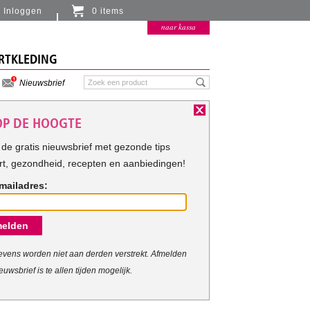
Inloggen
0 items
Er zitten momenteel geen artikelen in de
naar kassa
winkelmand
RTKLEDING
Nieuwsbrief
 OP DE HOOGTE
de gratis nieuwsbrief met gezonde tips
rt, gezondheid, recepten en aanbiedingen!
mailadres:
riteria.
elden
vens worden niet aan derden verstrekt. Afmelden
euwsbrief is te allen tijden mogelijk.