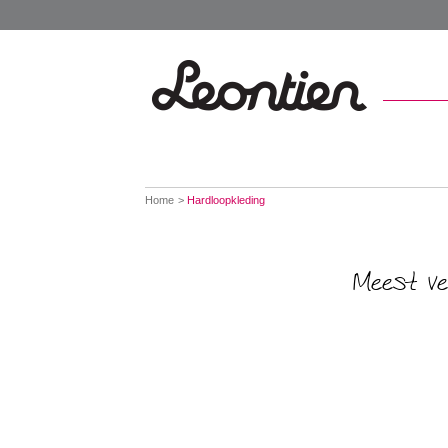
You
Home
Hardloopkleding
are
here:
Meest ve