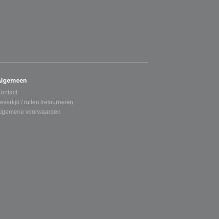
Algemeen
ontact
evertijd / ruilen /retourneren
lgemene voorwaarden