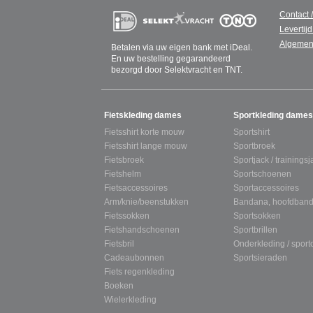
Contact 
Levertijd
Algemen
Betalen via uw eigen bank met iDeal.
En uw bestelling gegarandeerd
bezorgd door Selektvracht en TNT.
SITEMAP
Fietskleding dames
Sportkleding dames
Fietsshirt korte mouw
Sportshirt
Fietsshirt lange mouw
Sportbroek
Fietsbroek
Sportjack / trainingsj
Fietshelm
Sportschoenen
Fietsaccessoires
Sportaccessoires
Arm/knie/beenstukken
Bandana, hoofdband
Fietssokken
Sportsokken
Fietshandschoenen
Sportbrillen
Fietsbril
Onderkleding / spor
Cadeaubonnen
Sportsieraden
Fiets regenkleding
Boeken
Wielerkleding