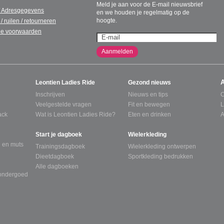
Meld je aan voor de E-mail nieuwsbrief
/ Adresgegevens
en we houden je regelmatig op de
hoogte.
 / ruilen / retourneren
e voorwaarden
Aanmelden
Leontien Ladies Ride
Gezond nieuws
Inschrijven
Nieuws en tips
C
Veelgestelde vragen
Fit en bewegen
L
ack
Wat is Leontien Ladies Ride?
Eten en drinken
A
Start je dagboek
Wielerkleding
 en muts
Trainingsdagboek
Wielerkleding ontwerpen
Dieetdagboek
Sportkleding bedrukken
Alle dagboeken
tondergoed