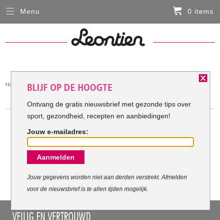
Menu
0 items
Sluiten
Er zitten momenteel geen artikelen in de
winkelmand
HARDLOOPKLEDING
You
Home
Hardloopkleding
BLIJF OP DE HOOGTE
FIETSKLEDING
are
HARDLOOPKLEDING
here:
Ontvang de gratis nieuwsbrief met gezonde tips over
sport, gezondheid, recepten en aanbiedingen!
SERVICE
Jouw e-mailadres:
Inloggen
Meest verkochte Hardloopkleding:
Aanmelden
Contact- en adresgegevens
Levertijd, retourneren, ruilen
Jouw gegevens worden niet aan derden verstrekt. Afmelden
voor de nieuwsbrief is te allen tijden mogelijk.
Algemene voorwaarden
VEILIG EN VERTROUWD