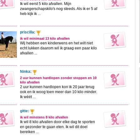
Ik wil eerst 5 kilo afvallen. Mijn
zwangerschapskilo's nog steeds. Als ik er 5 af
heb kijk ik ...
priscilla:
ik wil minimaal 13 kilo afvallen
Wij hebben een kinderwens en het wilt niet
echt lukken daarom wil ik graag een paar kilo
afvallen ...
Ninka:
2 uur kunnen hardlopen zonder stoppen en 10
kilo afvallen
2 uur kunnen hardlopen kon ik 20 jaar terug
ook en ik woog toen meer dan 10 kilo minder.
Ik wéét ...
gitte:
ik wil minstens 8 kilo afvallen
Ik wil 8 kilo afvallen door elke dag te sporten
en gezonder te gaan eten. Ik wil dit doel
bereiken ...