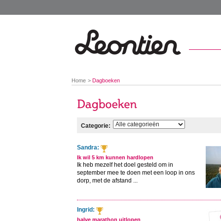
You
Home
Dagboeken
are
here:
Categorie:
Sandra:
Ik wil 5 km kunnen hardlopen
Ik heb mezelf het doel gesteld om in
september mee te doen met een loop in ons
dorp, met de afstand ...
Ingrid:
halve marathon uitlopen