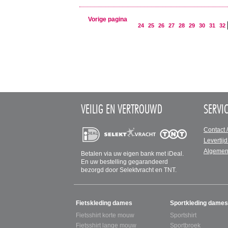
Vorige pagina
24
25
26
27
28
29
30
31
32
VEILIG EN VERTROUWD
SERVI
Contact 
Levertijd
Algemen
Betalen via uw eigen bank met iDeal.
En uw bestelling gegarandeerd
bezorgd door Selektvracht en TNT.
SITEMAP
Fietskleding dames
Sportkleding dames
Fietsshirt korte mouw
Sportshirt
Fietsshirt lange mouw
Sportbroek