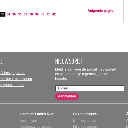
Volgende pagina
33
34
35
36
37
38
39
40
41
42
CE
NIEUWSBRIEF
Meld je aan voor de E-mail nieuwsbrief
/ Adresgegevens
en we houden je regelmatig op de
hoogte.
 / ruilen / retourneren
e voorwaarden
Aanmelden
Leontien Ladies Ride
Gezond nieuws
Inschrijven
Nieuws en tips
C
Veelgestelde vragen
Fit en bewegen
L