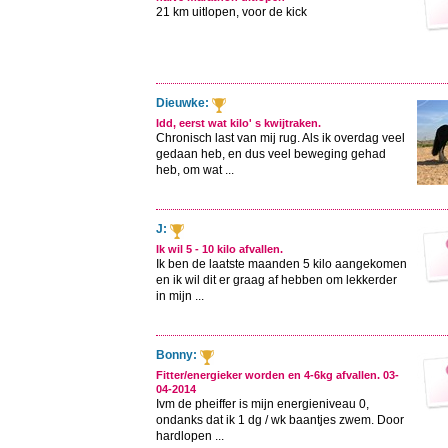
21 km uitlopen, voor de kick
Dieuwke:
Idd, eerst wat kilo' s kwijtraken.
Chronisch last van mij rug. Als ik overdag veel
gedaan heb, en dus veel beweging gehad
heb, om wat ...
J:
Ik wil 5 - 10 kilo afvallen.
Ik ben de laatste maanden 5 kilo aangekomen
en ik wil dit er graag af hebben om lekkerder
in mijn ...
Bonny:
Fitter/energieker worden en 4-6kg afvallen. 03-
04-2014
Ivm de pheiffer is mijn energieniveau 0,
ondanks dat ik 1 dg / wk baantjes zwem. Door
hardlopen ...