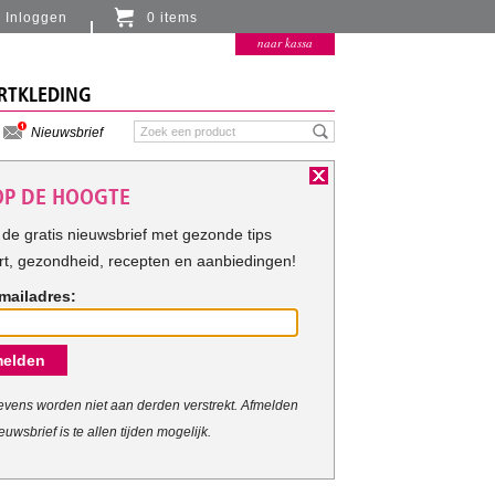
Inloggen
0 items
Er zitten momenteel geen artikelen in de
naar kassa
winkelmand
RTKLEDING
Nieuwsbrief
 OP DE HOOGTE
de gratis nieuwsbrief met gezonde tips
rt, gezondheid, recepten en aanbiedingen!
mailadres:
elden
vens worden niet aan derden verstrekt. Afmelden
euwsbrief is te allen tijden mogelijk.