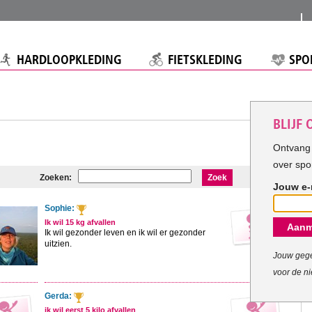
HARDLOOPKLEDING
FIETSKLEDING
SPO
BLIJF
Ontvang 
over spo
Zoeken:
Zoek
Jouw e-
Sophie:
Ik wil 15 kg afvallen
Aanm
Ik wil gezonder leven en ik wil er gezonder
uitzien.
Jouw gege
voor de ni
Gerda:
ik wil eerst 5 kilo afvallen