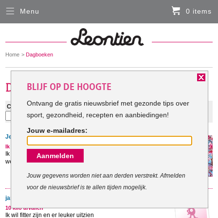
Menu
0 items
Sluiten
Er zitten momenteel geen artikelen in de
winkelmand
You
Home
Dagboeken
HARDLOOPKLEDING
are
here:
BLIJF OP DE HOOGTE
FIETSKLEDING
Ontvang de gratis nieuwsbrief met gezonde tips over
Categorie:
Zoeken:
sport, gezondheid, recepten en aanbiedingen!
Zoek
SERVICE
Jouw e-mailadres:
Jessica:
Inloggen
Ik wil minstens 12 kilo afvallen!
Ik ben Jessica, ik wil graag 12 kilo afvallen in ongeveer 6
Aanmelden
Contact- en adresgegevens
weken!! Ik denk dat ik dan mooi ben, ...
Levertijd, retourneren, ruilen
Jouw gegevens worden niet aan derden verstrekt. Afmelden
voor de nieuwsbrief is te allen tijden mogelijk.
Algemene voorwaarden
jannette:
10 kilo afvallen
Ik wil fitter zijn en er leuker uitzien