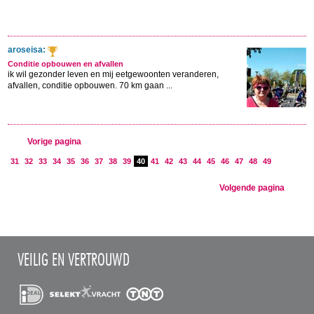
aroseisa:
Conditie opbouwen en afvallen
ik wil gezonder leven en mij eetgewoonten veranderen,
afvallen, conditie opbouwen. 70 km gaan ...
Vorige pagina
31
32
33
34
35
36
37
38
39
40
41
42
43
44
45
46
47
48
49
Volgende pagina
VEILIG EN VERTROUWD