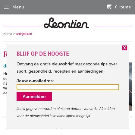
Menu
0 items
Sluiten
Er zitten momenteel geen artikelen in de
winkelmand
You
Home
artisjokken
HARDLOOPKLEDING
are
here:
BLIJF OP DE HOOGTE
FIETSKLEDING
Ontvang de gratis nieuwsbrief met gezonde tips over
detoxen met distels
sport, gezondheid, recepten en aanbiedingen!
SERVICE
Het voorjaar is het seizoen bij uitstek om te gaan
detoxen. Geen sapkuur of crashdieet, nee het kan
Jouw e-mailadres:
namelijk veel gezonder. Artisjokken zijn een
Inloggen
wondermiddel voor je lever en geven je stofwisseling
een boost.
Aanmelden
Contact- en adresgegevens
Levertijd, retourneren, ruilen
Jouw gegevens worden niet aan derden verstrekt. Afmelden
voor de nieuwsbrief is te allen tijden mogelijk.
Algemene voorwaarden
1