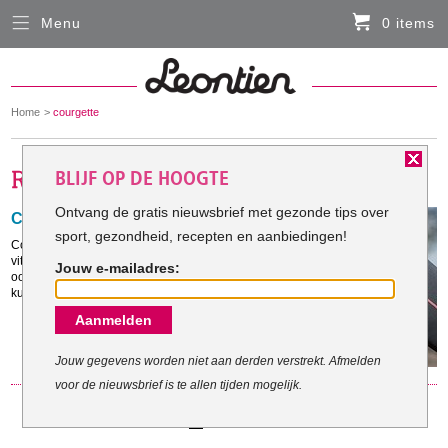
Menu
0 items
Sluiten
Er zitten momenteel geen artikelen in de
winkelmand
You
Home
courgette
HARDLOOPKLEDING
are
here:
BLIJF OP DE HOOGTE
FIETSKLEDING
Ontvang de gratis nieuwsbrief met gezonde tips over
Courgette bolognese
sport, gezondheid, recepten en aanbiedingen!
SERVICE
Courgettes zijn hartstikke gezond en zitten vol met
vitamines, mineralen en vezels. Daarnaast bevat het
Jouw e-mailadres:
ook nog eens weinig calorieën. En wat ook leuk is: je
Inloggen
kunt er een prima pasta van maken.
Aanmelden
Contact- en adresgegevens
Levertijd, retourneren, ruilen
Jouw gegevens worden niet aan derden verstrekt. Afmelden
voor de nieuwsbrief is te allen tijden mogelijk.
Algemene voorwaarden
1