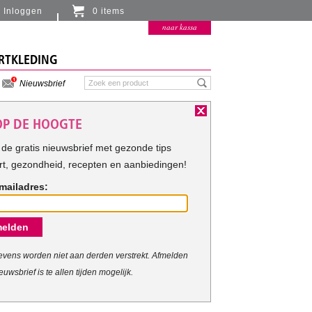
Inloggen
0 items
Er zitten momenteel geen artikelen in de
naar kassa
winkelmand
RTKLEDING
Nieuwsbrief
 OP DE HOOGTE
de gratis nieuwsbrief met gezonde tips
rt, gezondheid, recepten en aanbiedingen!
mailadres:
elden
vens worden niet aan derden verstrekt. Afmelden
euwsbrief is te allen tijden mogelijk.