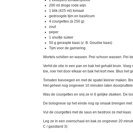
2 eetlepels tomatenpuree
200 ml droge rode wijn
1 blik (425 ml) tomaat
gedroogde tijm en basilicum
4 courgettes (à 250 g)
zout
peper
1 snuifje suiker
50 g geraspte kaas (z. B. Goudse kaas)
Tijm voor de garnering
Wortels schillen en wassen. Prei schoon wassen. Pel de u
Verhit de olie in een pan en bak het gehakt bruin. Vo
toe, roer het door elkaar en bak het kort mee. Blus het 
Tomaten toevoegen en met de spatel kleiner maken. Bre
Het geheel nog ongeveer 10 minuten laten doorpruttele
Was de courgettes en snij ze in 6 gelijke stukken. De lo
De bolognese op het einde nog op smaak brengen met z
Vul de courgettes met de saus en bestrooi ze met kaas.
Leg ze in een ovenschaal en bak ze ongeveer 20 minuten
C / gasstand 3)