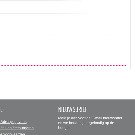
CE
NIEUWSBRIEF
Meld je aan voor de E-mail nieuwsbrief
/ Adresgegevens
en we houden je regelmatig op de
hoogte.
 / ruilen / retourneren
e voorwaarden