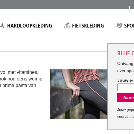
HARDLOOPKLEDING
FIETSKLEDING
SPO
BLIJF
Ontvang 
over spo
 vol met vitamines,
 ook nog eens weinig
Jouw e-
en prima pasta van
Aanm
Jouw gege
voor de ni