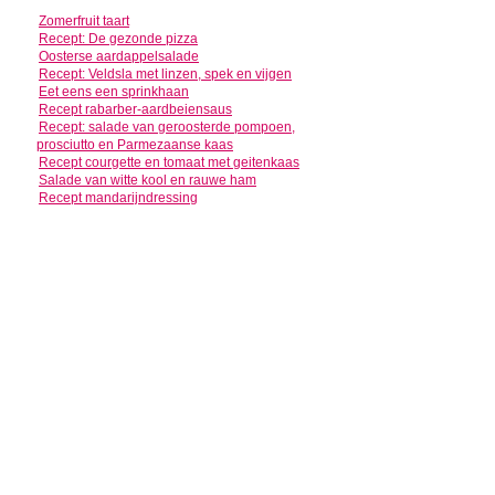
Zomerfruit taart
Recept: De gezonde pizza
Oosterse aardappelsalade
Recept: Veldsla met linzen, spek en vijgen
Eet eens een sprinkhaan
Recept rabarber-aardbeiensaus
Recept: salade van geroosterde pompoen,
prosciutto en Parmezaanse kaas
Recept courgette en tomaat met geitenkaas
Salade van witte kool en rauwe ham
Recept mandarijndressing