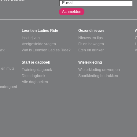
Aanmelden
Leontien Ladies Ride
Gezond nieuws
Inschrijven
Nieuws en tips
C
Veelgestelde vragen
Fit en bewegen
L
ack
Wat is Leontien Ladies Ride?
Eten en drinken
A
Start je dagboek
Wielerkleding
 en muts
Trainingsdagboek
Wielerkleding ontwerpen
Dieetdagboek
Sportkleding bedrukken
Alle dagboeken
tondergoed