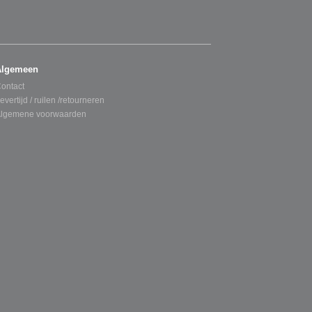
Algemeen
ontact
evertijd / ruilen /retourneren
lgemene voorwaarden