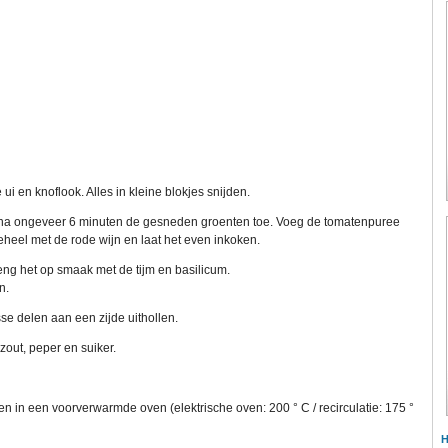
i en knoflook. Alles in kleine blokjes snijden.
eg na ongeveer 6 minuten de gesneden groenten toe. Voeg de tomatenpuree
geheel met de rode wijn en laat het even inkoken.
ng het op smaak met de tijm en basilicum.
n.
sse delen aan een zijde uithollen.
out, peper en suiker.
 in een voorverwarmde oven (elektrische oven: 200 ° C / recirculatie: 175 °
H