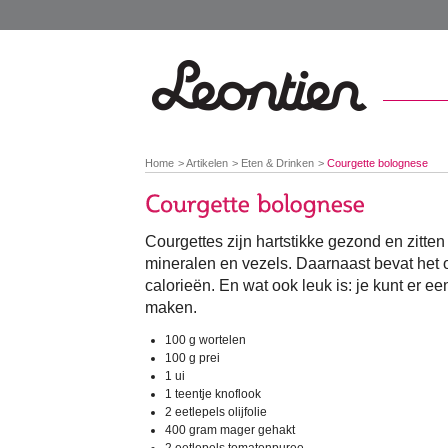
You
Home
Artikelen
Eten & Drinken
Courgette bolognese
are
here:
Courgettes zijn hartstikke gezond en zitten
mineralen en vezels. Daarnaast bevat het
calorieën. En wat ook leuk is: je kunt er e
maken.
100 g wortelen
100 g prei
1 ui
1 teentje knoflook
2 eetlepels olijfolie
400 gram mager gehakt