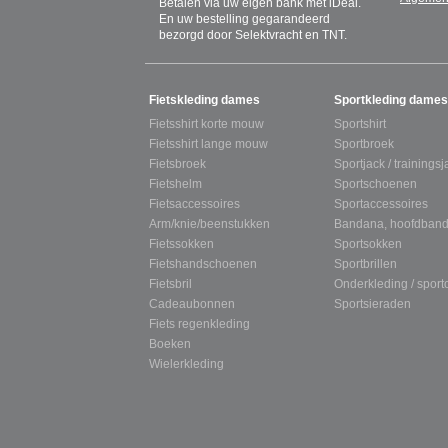
Betalen via uw eigen bank met iDeal.
En uw bestelling gegarandeerd
bezorgd door Selektvracht en TNT.
SITEMAP
Fietskleding dames
Sportkleding dames
Fietsshirt korte mouw
Sportshirt
Fietsshirt lange mouw
Sportbroek
Fietsbroek
Sportjack / trainingsj
Fietshelm
Sportschoenen
Fietsaccessoires
Sportaccessoires
Arm/knie/beenstukken
Bandana, hoofdband
Fietssokken
Sportsokken
Fietshandschoenen
Sportbrillen
Fietsbril
Onderkleding / spor
Cadeaubonnen
Sportsieraden
Fiets regenkleding
Boeken
Wielerkleding