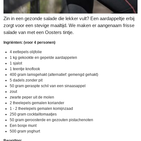
Zin in een gezonde salade die lekker vult? Een aardappeltje erbij
zorgt voor een stevige maaltijd. We maken er aangenaam frisse
salade van met een Oosters tintje.
Ingriënten: (voor 4 personen)
4 eetlepels olijfolie
1 kg gekookte en gepelde aardappelen
1 sjalot
1 teentje knoflook
400 gram lamsgehakt (alternatief: gemengd gehakt)
5 dadels zonder pit
50 gram geraspte schil van een sinaasappel
zout
zwarte peper uit de molen
2 theelepels gemalen koriander
1 - 2 theelepels gemalen komijnzaad
250 gram cocktailtomaatjes
50 gram geroosterde en gezouten pistachenoten
Een bosje munt
500 gram yoghurt
Bereiding: