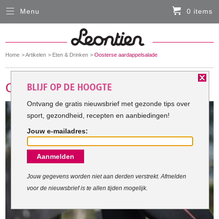
Menu
0 items
Sluiten
Er zitten momenteel geen artikelen in de
winkelmand
You
Home
Artikelen
Eten & Drinken
Oosterse aardappelsalade
HARDLOOPKLEDING
are
here:
BLIJF OP DE HOOGTE
FIETSKLEDING
Ontvang de gratis nieuwsbrief met gezonde tips over
sport, gezondheid, recepten en aanbiedingen!
SERVICE
Jouw e-mailadres:
Inloggen
Aanmelden
Contact- en adresgegevens
Levertijd, retourneren, ruilen
Jouw gegevens worden niet aan derden verstrekt. Afmelden
voor de nieuwsbrief is te allen tijden mogelijk.
Algemene voorwaarden