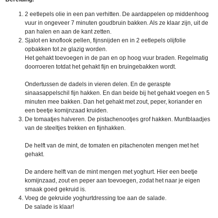
2 eetlepels olie in een pan verhitten. De aardappelen op middenhoog
vuur in ongeveer 7 minuten goudbruin bakken. Als ze klaar zijn, uit de
pan halen en aan de kant zetten.
Sjalot en knoflook pellen, fijnsnijden en in 2 eetlepels olijfolie
opbakken tot ze glazig worden.
Het gehakt toevoegen in de pan en op hoog vuur braden. Regelmatig
doorroeren totdat het gehakt fijn en bruingebakken wordt.
Ondertussen de dadels in vieren delen. En de geraspte
sinaasappelschil fijn hakken. En dan beide bij het gehakt voegen en 5
minuten mee bakken. Dan het gehakt met zout, peper, koriander en
een beetje komijnzaad kruiden.
De tomaatjes halveren. De pistachenootjes grof hakken. Muntblaadjes
van de steeltjes trekken en fijnhakken.
De helft van de mint, de tomaten en pitachenoten mengen met het
gehakt.
De andere helft van de mint mengen met yoghurt. Hier een beetje
komijnzaad, zout en peper aan toevoegen, zodat het naar je eigen
smaak goed gekruid is.
Voeg de gekruide yoghurtdressing toe aan de salade.
De salade is klaar!