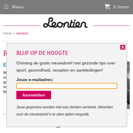
Menu
0 items
Sluiten
Er zitten momenteel geen artikelen in de
winkelmand
You
Home
vetzuren
HARDLOOPKLEDING
are
here:
BLIJF OP DE HOOGTE
FIETSKLEDING
Ontvang de gratis nieuwsbrief met gezonde tips over
Eet vet om vet te verbranden
sport, gezondheid, recepten en aanbiedingen!
SERVICE
We hebben lang gedacht dat avocado’s nergens goed
voor zijn, maar deze kleine vruchten zitten bomvol
Jouw e-mailadres:
goede voedingsstoffen met een explosieve impact op
Inloggen
ons lichaam. Waarom? Ze zijn rijk aan een van de
belangrijkste voedingsstoffen: vet.
Aanmelden
Contact- en adresgegevens
Levertijd, retourneren, ruilen
Jouw gegevens worden niet aan derden verstrekt. Afmelden
voor de nieuwsbrief is te allen tijden mogelijk.
Algemene voorwaarden
1