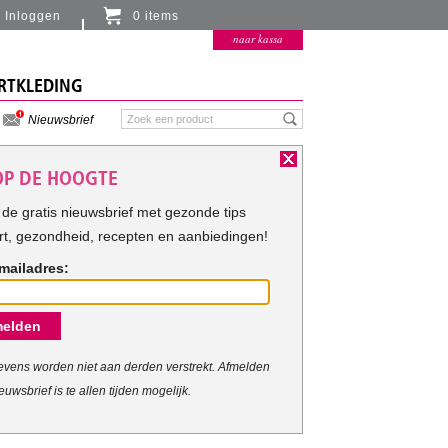
Inloggen
0 items
Er zitten momenteel geen artikelen in de
naar kassa
winkelmand
RTKLEDING
Nieuwsbrief
 OP DE HOOGTE
de gratis nieuwsbrief met gezonde tips
rt, gezondheid, recepten en aanbiedingen!
mailadres:
elden
vens worden niet aan derden verstrekt. Afmelden
euwsbrief is te allen tijden mogelijk.