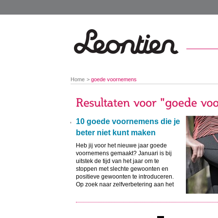
You
Home
goede voornemens
are
here:
10 goede voornemens die je
beter niet kunt maken
Heb jij voor het nieuwe jaar goede
voornemens gemaakt? Januari is bij
uitstek de tijd van het jaar om te
stoppen met slechte gewoonten en
positieve gewoonten te introduceren.
Op zoek naar zelfverbetering aan het
begin van een nieuw jaar, helaas niet
altijd met hetzelfde succes. Misschien
wel omdat mensen niet de juiste
voornemens maken. Hier lees je over