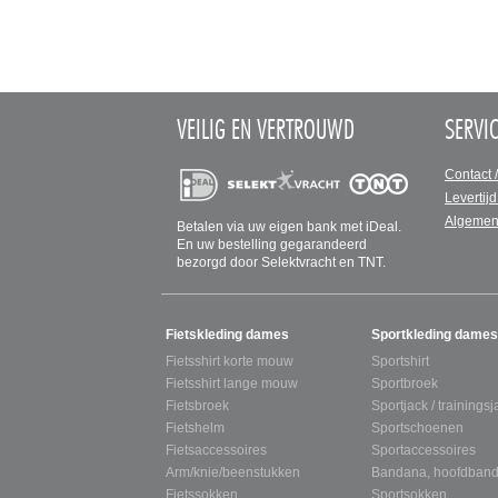
VEILIG EN VERTROUWD
SERVI
Contact 
Levertijd
Algemen
Betalen via uw eigen bank met iDeal.
En uw bestelling gegarandeerd
bezorgd door Selektvracht en TNT.
SITEMAP
Fietskleding dames
Sportkleding dames
Fietsshirt korte mouw
Sportshirt
Fietsshirt lange mouw
Sportbroek
Fietsbroek
Sportjack / trainingsj
Fietshelm
Sportschoenen
Fietsaccessoires
Sportaccessoires
Arm/knie/beenstukken
Bandana, hoofdband
Fietssokken
Sportsokken