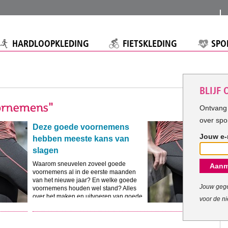
HARDLOOPKLEDING
FIETSKLEDING
SPO
BLIJF
Ontvang 
over spo
Deze goede voornemens
Jouw e-
hebben meeste kans van
slagen
Waarom sneuvelen zoveel goede
Aanm
voornemens al in de eerste maanden
van het nieuwe jaar? En welke goede
Jouw gege
voornemens houden wel stand? Alles
over het maken en uitvoeren van goede
voor de ni
voornemens.