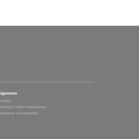
Algemeen
ontact
evertijd / ruilen /retourneren
lgemene voorwaarden