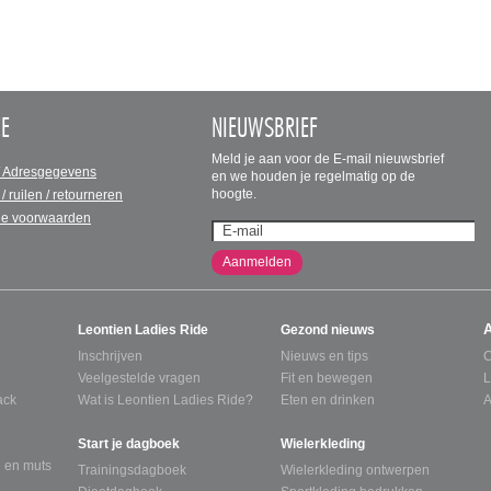
CE
NIEUWSBRIEF
Meld je aan voor de E-mail nieuwsbrief
/ Adresgegevens
en we houden je regelmatig op de
hoogte.
 / ruilen / retourneren
e voorwaarden
Aanmelden
Leontien Ladies Ride
Gezond nieuws
Inschrijven
Nieuws en tips
C
Veelgestelde vragen
Fit en bewegen
L
ack
Wat is Leontien Ladies Ride?
Eten en drinken
A
Start je dagboek
Wielerkleding
 en muts
Trainingsdagboek
Wielerkleding ontwerpen