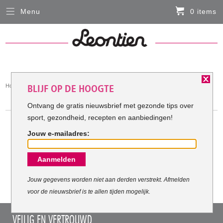
Menu
0 items
Sluiten
Er zitten momenteel geen artikelen in de
winkelmand
HARDLOOPKLEDING
You
Home
Hardloopkleding
BLIJF OP DE HOOGTE
FIETSKLEDING
are
HARDLOOPKLEDING
here:
Ontvang de gratis nieuwsbrief met gezonde tips over
sport, gezondheid, recepten en aanbiedingen!
SERVICE
Jouw e-mailadres:
Inloggen
Meest verkochte Hardloopkleding:
Aanmelden
Contact- en adresgegevens
Levertijd, retourneren, ruilen
Jouw gegevens worden niet aan derden verstrekt. Afmelden
voor de nieuwsbrief is te allen tijden mogelijk.
Algemene voorwaarden
VEILIG EN VERTROUWD