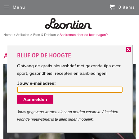
Menu
0 items
Sluiten
Er zitten momenteel geen artikelen in de
winkelmand
You
Home
Artikelen
Eten & Drinken
Aankomen door de feestdagen?
HARDLOOPKLEDING
are
here:
BLIJF OP DE HOOGTE
FIETSKLEDING
Ontvang de gratis nieuwsbrief met gezonde tips over
sport, gezondheid, recepten en aanbiedingen!
SERVICE
Jouw e-mailadres:
Inloggen
Aanmelden
Contact- en adresgegevens
Levertijd, retourneren, ruilen
Jouw gegevens worden niet aan derden verstrekt. Afmelden
voor de nieuwsbrief is te allen tijden mogelijk.
Algemene voorwaarden