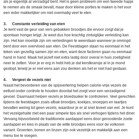
als je eigenlijk al verzadigd bent. Het is geen probleem om een tweede hapje
te nemen als de smaak bevalt, maar door kleine porties te maken is het voor
een ieder makkelijker om niet overmatig veel te eten.
3.
Constante verleiding van eten
Je kent vast de geur van vers gebakken broodjes die ervoor zorgt dat je
spontaan honger krijgt. Je weet dus hoe krachtig zintuiglijke verleiding kan
zijn. Het kan moeilijk zijn om verleidingen te weerstaan wanneer je omringd
bent door een overvloed aan eten. De Feestdagen staan nu eenmaal in het
teken van gezellig samen zijn en eten, want deze factoren gaan nu eenmaal
hand in hand. Maak het jezelf niet extra lastig door overal in huis zoetigheid
neer te zetten. Voor je er erg in hebt heb je dat kerstkransje al in je mond
gestopt, terwijl je er niet eens aan zou denken als het er niet had gestaan.
4. Vergeet de vezels niet
Naast het bevorderen van de spijsvertering helpen calorie-vrije vezels de
eetlust onder controle te houden doordat het zorgt voor een verzadigend
gevoel. Daarnaast helpen vezels je bloedsuiker te controleren. Veel gerechten
tijdens de feestdagen zoals afbak broodjes, koekjes, snoepjes en taartjes
bevatten weinig tot geen vezels, waardoor je er al snel teveel van eet. Je kunt
het vezelgehalte met een paar simpele tips als snel verhogen tijdens het diner.
Vervang bijvoorbeeld de traditionele aardappel eens door geroosterde zoete
aardappel en kies in plaats van de witte broodjes eens voor de volkoren
variant. Groenten, bonen en linzen zijn ook vezelrijk en makkelijk aan een
menu toe te voegen.