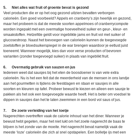
5. Niet alles wat fruit of groente bevat is gezond
Veel producten die er op het oog gezond uitzien bevatten verborgen
calorieën. Een goed voorbeeld? Appels en cranberry’s zijn heerlijk en gezond,
maar het probeem is dat de meeste soorten appelmoes of cranberrycompote
worden ingepakt met een overmatige hoeveelheid suiker en geur-, kleur- en
smaakstoffen. Hetzelfde geldt voor ingeblikte jams en fruit vol met suiker of
glucosestroop. Naast het toevoegen van calorieën kunnen de toegevoegde
zoetstoffen je bloedsuikerspiegel in de war brengen waardoor je eetlust juist
toeneemt. Wanneer mogelijk, kies dan voor verse producten of bevroren
varianten (zonder toegevoegd suiker) in plaats van ingeblikt fruit.
6. Overmatig gebruik van sauzen en jus
Iedereen weet dat sausjes bij het eten de boosdoener is van vele extra
calorieën. Nu is het een feit dat de meerderheid van de mensen in ons landje
aan het gourmetten is tijdens de feestdagen en staan er sausjes in alle
soorten en kleuren op tafel. Probeer bewust te kiezen en alleen een sausje te
pakken als het ook een toegevoegde waarde heeft. Het is beter om voedsel te
dippen in sausjes dan het te laten zwemmen in een bord vol saus of jus.
7. De zoete verleiding van het toetje
Nagerechten overtreffen vaak de calorie inhoud van het diner. Wanneer je
bewust hebt gegeten, maar het niet lukt om het zoete nagerecht de baas te
blijven is het zonde van de moeite. Het nagerecht bevat namelijk vaak de
meeste ‘loze’ calorieën die zich al snel opstapelen. Een bolletje ijs met een