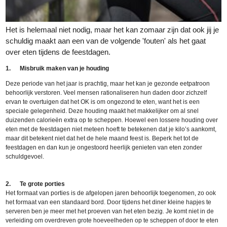
Het is helemaal niet nodig, maar het kan zomaar zijn dat ook jij je
schuldig maakt aan een van de volgende 'fouten' als het gaat
over eten tijdens de feestdagen.
1.
Misbruik maken van je houding
Deze periode van het jaar is prachtig, maar het kan je gezonde eetpatroon
behoorlijk verstoren. Veel mensen rationaliseren hun daden door zichzelf
ervan te overtuigen dat het OK is om ongezond te eten, want het is een
speciale gelegenheid. Deze houding maakt het makkelijker om al snel
duizenden calorieën extra op te scheppen. Hoewel een lossere houding over
eten met de feestdagen niet meteen hoeft te betekenen dat je kilo’s aankomt,
maar dit betekent niet dat het de hele maand feest is. Beperk het tot de
feestdagen en dan kun je ongestoord heerlijk genieten van eten zonder
schuldgevoel.
2.
T
e grote
porties
Het formaat van porties is de afgelopen jaren behoorlijk toegenomen, zo ook
het formaat van een standaard bord. Door tijdens het diner kleine hapjes te
serveren ben je meer met het proeven van het eten bezig. Je komt niet in de
verleiding om overdreven grote hoeveelheden op te scheppen of door te eten