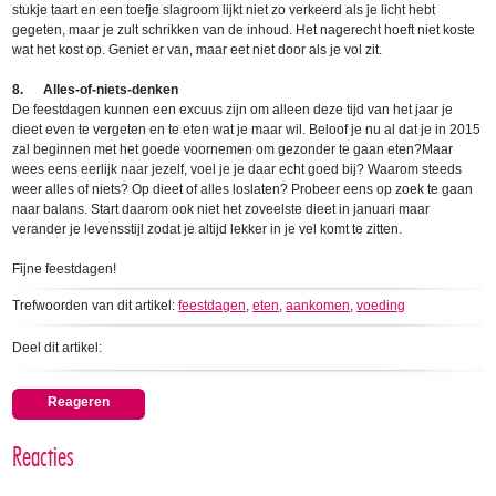
stukje taart en een toefje slagroom lijkt niet zo verkeerd als je licht hebt
gegeten, maar je zult schrikken van de inhoud. Het nagerecht hoeft niet koste
wat het kost op. Geniet er van, maar eet niet door als je vol zit.
8. Alles-of-niets-denken
De feestdagen kunnen een excuus zijn om alleen deze tijd van het jaar je
dieet even te vergeten en te eten wat je maar wil. Beloof je nu al dat je in 2015
zal beginnen met het goede voornemen om gezonder te gaan eten?Maar
wees eens eerlijk naar jezelf, voel je je daar echt goed bij? Waarom steeds
weer alles of niets? Op dieet of alles loslaten? Probeer eens op zoek te gaan
naar balans. Start daarom ook niet het zoveelste dieet in januari maar
verander je levensstijl zodat je altijd lekker in je vel komt te zitten.
Fijne feestdagen!
Trefwoorden van dit artikel:
feestdagen
,
eten
,
aankomen
,
voeding
Deel dit artikel:
Reageren
Reacties