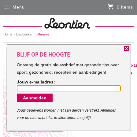
Menu
0 items
Sluiten
Er zitten momenteel geen artikelen in de
winkelmand
You
Home
Dagboeken
Marieke
HARDLOOPKLEDING
are
here:
Het doel van Marieke :
BLIJF OP DE HOOGTE
FIETSKLEDING
Gestart met mijn doel: 5-1-2014
Ontvang de gratis nieuwsbrief met gezonde tips over
Marieke is gestopt met haar doel op 1
sport, gezondheid, recepten en aanbiedingen!
SERVICE
Jammer, maar geef het niet op!
Jouw e-mailadres:
Inloggen
Aanmelden
Contact- en adresgegevens
Levertijd, retourneren, ruilen
Jouw gegevens worden niet aan derden verstrekt. Afmelden
voor de nieuwsbrief is te allen tijden mogelijk.
Algemene voorwaarden