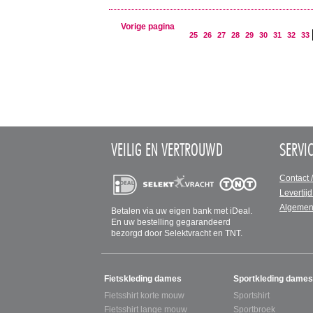
Vorige pagina
25
26
27
28
29
30
31
32
33
VEILIG EN VERTROUWD
SERVI
Contact 
Levertijd
Algemen
Betalen via uw eigen bank met iDeal.
En uw bestelling gegarandeerd
bezorgd door Selektvracht en TNT.
SITEMAP
Fietskleding dames
Sportkleding dames
Fietsshirt korte mouw
Sportshirt
Fietsshirt lange mouw
Sportbroek