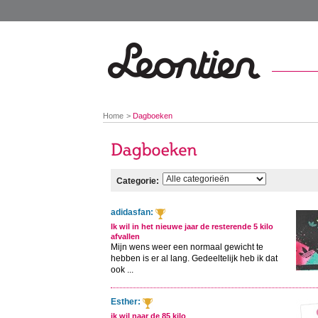
You
Home
Dagboeken
are
here:
Categorie:
adidasfan:
Ik wil in het nieuwe jaar de resterende 5 kilo
afvallen
Mijn wens weer een normaal gewicht te
hebben is er al lang. Gedeeltelijk heb ik dat
ook ...
Esther:
ik wil naar de 85 kilo