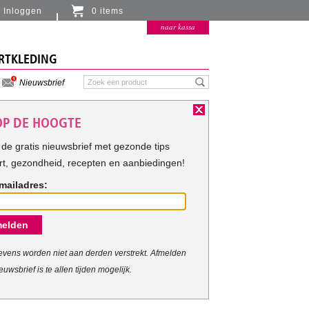
Inloggen
0 items
Er zitten momenteel geen artikelen in de
naar kassa
winkelmand
RTKLEDING
Nieuwsbrief
 OP DE HOOGTE
de gratis nieuwsbrief met gezonde tips
rt, gezondheid, recepten en aanbiedingen!
mailadres:
elden
vens worden niet aan derden verstrekt. Afmelden
euwsbrief is te allen tijden mogelijk.