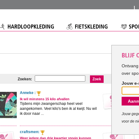
HARDLOOPKLEDING
FIETSKLEDING
SPO
BLIJF
Ontvang 
over spo
Zoeken:
Zoek
Jouw e-
Anneke :
Ik wil minstens 15 kilo afvallen
Aanm
Tijdens mijn zwangerschap heel veel
aangekomen. Veel kilo's ben ik al kwijt. Nu wil
ik door naar ...
Jouw gege
voor de ni
craftsmen:
Weer iedere dag drie kwartier stevig kunnen