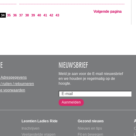
Volgende pagina
34
35
36
37
38
39
40
41
42
43
CE
NIEUWSBRIEF
Meld je aan voor de E-mail nieuwsbrief
/ Adresgegevens
en we houden je regelmatig op de
hoogte.
 / ruilen / retourneren
e voorwaarden
Aanmelden
Leontien Ladies Ride
Gezond nieuws
Inschrijven
Nieuws en tips
C
Veelgestelde vragen
Fit en bewegen
L