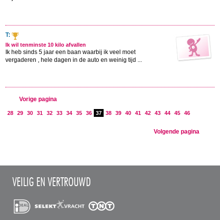
T:
Ik wil tenminste 10 kilo afvallen
Ik heb sinds 5 jaar een baan waarbij ik veel moet
vergaderen , hele dagen in de auto en weinig tijd ...
Vorige pagina
28
29
30
31
32
33
34
35
36
37
38
39
40
41
42
43
44
45
46
Volgende pagina
VEILIG EN VERTROUWD