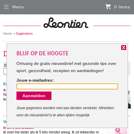
Menu
0 items
Sluiten
Er zitten momenteel geen artikelen in de
winkelmand
You
Home
Dagboeken
HARDLOOPKLEDING
are
here:
BLIJF OP DE HOOGTE
FIETSKLEDING
Ontvang de gratis nieuwsbrief met gezonde tips over
Categorie:
Zoeken:
sport, gezondheid, recepten en aanbiedingen!
Zoek
SERVICE
Jouw e-mailadres:
Esther:
Inloggen
Ik wil minstens 10kilo afvallen!
Na 3 zwangerschappen, waarvan 2 achter elkaar, wil ik weer
Aanmelden
Contact- en adresgegevens
terug naar een eigen gewicht en geen er ...
Levertijd, retourneren, ruilen
Jouw gegevens worden niet aan derden verstrekt. Afmelden
voor de nieuwsbrief is te allen tijden mogelijk.
Algemene voorwaarden
Valesca:
Ik wil 5 kilo afvallen
Ik voel me beter als ik 5 kilo minder weeg. Ik zit lekkerder in