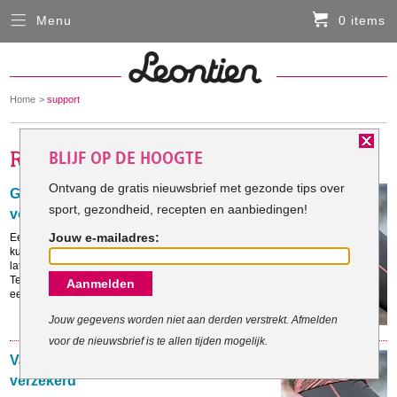
Menu
0 items
Sluiten
Er zitten momenteel geen artikelen in de
winkelmand
You
Home
support
HARDLOOPKLEDING
are
here:
BLIJF OP DE HOOGTE
FIETSKLEDING
Ontvang de gratis nieuwsbrief met gezonde tips over
Gezocht: sportmaatje met voorkeur
sport, gezondheid, recepten en aanbiedingen!
voor koffieleuten
SERVICE
Jouw e-mailadres:
Een sportmaatje is de beste stok die je achter de deur
kunt hebben om te gaan bewegen. Je wilt elkaar niet
Inloggen
laten zitten, dus afzeggen doe je minder makkelijk.
Tegenwoordig zijn er handige websites die je helpen
Aanmelden
Contact- en adresgegevens
een sportmaatje te vinden.
Levertijd, retourneren, ruilen
Jouw gegevens worden niet aan derden verstrekt. Afmelden
voor de nieuwsbrief is te allen tijden mogelijk.
Algemene voorwaarden
Van constante steun en support
verzekerd