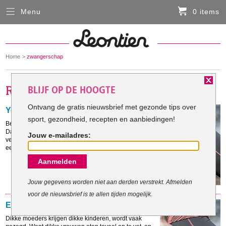
Menu
0 items
Sluiten
Er zitten momenteel geen artikelen in de
winkelmand
You
Home
zwangerschap
HARDLOOPKLEDING
are
here:
BLIJF OP DE HOOGTE
FIETSKLEDING
Ontvang de gratis nieuwsbrief met gezonde tips over
Yoga voor zwangere
sport, gezondheid, recepten en aanbiedingen!
SERVICE
Ben je zwanger, of heb je net een kindje gekregen?
Dan is yoga goed voor jou. En voor je baby. Yoga
Jouw e-mailadres:
vermindert zwangerschapsdepressies en zorgt voor
Inloggen
een sterkere band tussen moeder en kind.
Aanmelden
Contact- en adresgegevens
Levertijd, retourneren, ruilen
Jouw gegevens worden niet aan derden verstrekt. Afmelden
voor de nieuwsbrief is te allen tijden mogelijk.
Algemene voorwaarden
Eet gezond voor baby
Dikke moeders krijgen dikke kinderen, wordt vaak