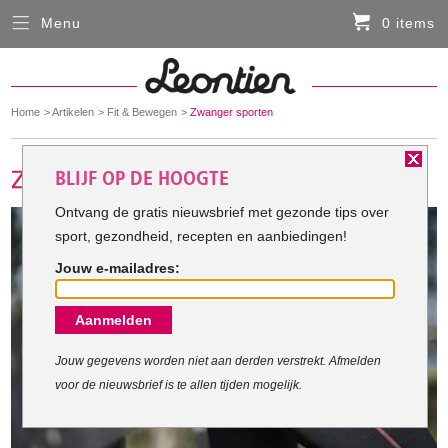
Menu
0 items
Sluiten
Er zitten momenteel geen artikelen in de
winkelmand
You
Home
Artikelen
Fit & Bewegen
Zwanger sporten
HARDLOOPKLEDING
are
here:
BLIJF OP DE HOOGTE
FIETSKLEDING
Ontvang de gratis nieuwsbrief met gezonde tips over
sport, gezondheid, recepten en aanbiedingen!
SERVICE
Jouw e-mailadres:
Inloggen
Aanmelden
Contact- en adresgegevens
Levertijd, retourneren, ruilen
Jouw gegevens worden niet aan derden verstrekt. Afmelden
voor de nieuwsbrief is te allen tijden mogelijk.
Algemene voorwaarden