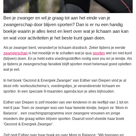
Ben je zwanger en wil je graag tot aan het einde van je
zwangerschap door blijven sporten? Dan is er nu een handig
boekje waarin je alles leest en leert over wat je lichaam aan kan
en wat voor activiteiten je het beste kunt gaan doen.
Als je zwanger bent, verandert je lichaam drastisch. Zeker tijdens je eerste
zwangerschap
is het moeilijk in te schatten wat je qua
sporten
wel en niet kunt
(blijven) doen. En je hebt extra voedingsstoffen nodig voor jou en je kindje. Als
je tijdens je zwangerschap fanatiek blijft sporten moet helemaal goed opletten
wat je eet.
In het boek ‘Gezond & Energiek Zwanger’ van Esther van Diepen vind je al
deze info: workoutschema’s, voedingstips, je veranderende lichaam en
sporten. In een speciale 9-maanden agenda kun je alles bijhouden.
Esther van Diepen is zelf moeder van vier kinderen in de leeftijd van 1 tot en
met 6 jaar. Toen ze zwanger was van haar tweede kindje, begon ze ‘Mom in
Balance’, een coachingsprogramma voor zwangere vrouwen en jonge
moeders die graag willen blijven sporten. Daaruit voort vloeide haar boek
‘Gezond & Energiek Zwanger’.
Zelf zegt Esther over haar boek en over Mom in Balance: “Wij brengen en