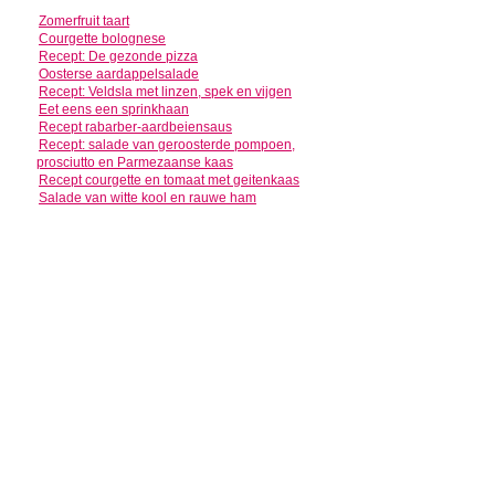
Zomerfruit taart
Courgette bolognese
Recept: De gezonde pizza
Oosterse aardappelsalade
Recept: Veldsla met linzen, spek en vijgen
Eet eens een sprinkhaan
Recept rabarber-aardbeiensaus
Recept: salade van geroosterde pompoen,
prosciutto en Parmezaanse kaas
Recept courgette en tomaat met geitenkaas
Salade van witte kool en rauwe ham