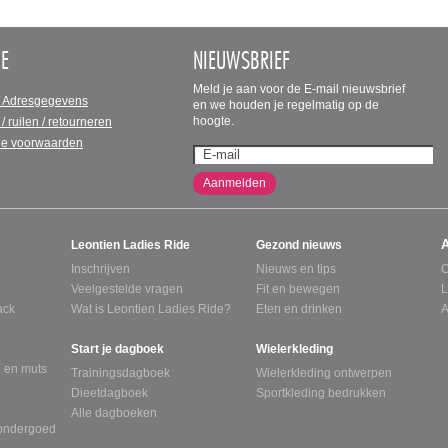
CE
NIEUWSBRIEF
Meld je aan voor de E-mail nieuwsbrief
/ Adresgegevens
en we houden je regelmatig op de
hoogte.
 / ruilen / retourneren
e voorwaarden
Aanmelden
Leontien Ladies Ride
Gezond nieuws
Inschrijven
Nieuws en tips
C
Veelgestelde vragen
Fit en bewegen
L
ack
Wat is Leontien Ladies Ride?
Eten en drinken
A
Start je dagboek
Wielerkleding
 en muts
Trainingsdagboek
Wielerkleding ontwerpen
Dieetdagboek
Sportkleding bedrukken
Alle dagboeken
tondergoed