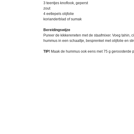
3 teentjes knoflook, geperst
zout
4 eetlepels olijfolie
korianderblad of sumak
Bereidingswijze
Pureer de kikkererwten met de staafmixer. Voeg tahin,
hummus in een schaaltje, besprenkel met olijfolie en st
TIP!
Maak de hummus ook eens met 75 g geroosterde pa