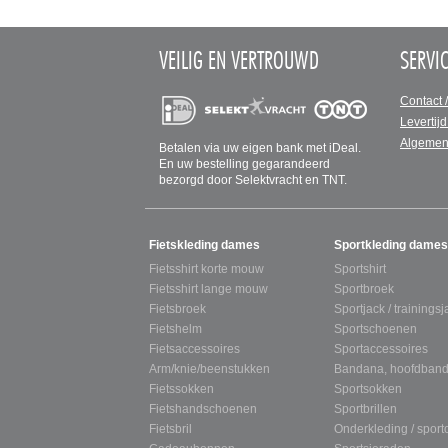
VEILIG EN VERTROUWD
SERVI
Contact 
Levertijd
Algemen
Betalen via uw eigen bank met iDeal.
En uw bestelling gegarandeerd
bezorgd door Selektvracht en TNT.
SITEMAP
Fietskleding dames
Sportkleding dames
Fietsshirt korte mouw
Sportshirt
Fietsshirt lange mouw
Sportbroek
Fietsbroek
Sportjack / trainingsj
Fietshelm
Sportschoenen
Fietsaccessoires
Sportaccessoires
Arm/knie/beenstukken
Bandana, hoofdband
Fietssokken
Sportsokken
Fietshandschoenen
Sportbrillen
Fietsbril
Onderkleding / spor