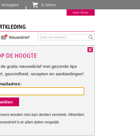
Inloggen
0 items
Er zitten momenteel geen artikelen in de
naar kassa
winkelmand
RTKLEDING
Nieuwsbrief
 OP DE HOOGTE
de gratis nieuwsbrief met gezonde tips
rt, gezondheid, recepten en aanbiedingen!
mailadres:
elden
vens worden niet aan derden verstrekt. Afmelden
euwsbrief is te allen tijden mogelijk.