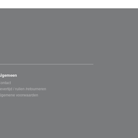
Algemeen
ontact
evertijd / ruilen /retourneren
lgemene voorwaarden