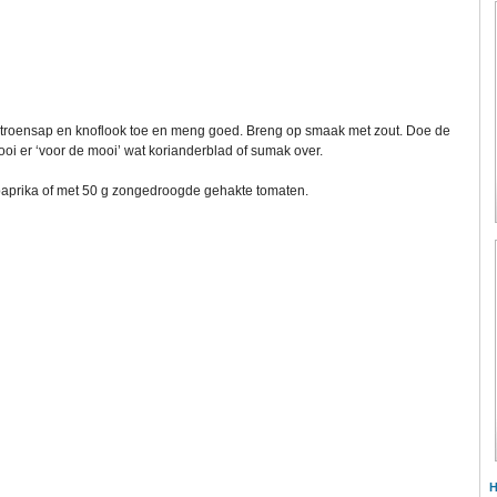
 citroensap en knoflook toe en meng goed. Breng op smaak met zout. Doe de
rooi er ‘voor de mooi’ wat korianderblad of sumak over.
prika of met 50 g zongedroogde gehakte tomaten.
H