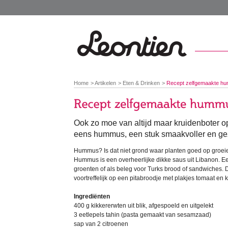
You
Home
Artikelen
Eten & Drinken
Recept zelfgemaakte h
are
here:
Ook zo moe van altijd maar kruidenboter o
eens hummus, een stuk smaakvoller en ge
Hummus? Is dat niet grond waar planten goed op groeie
Hummus is een overheerlijke dikke saus uit Libanon. Ee
groenten of als beleg voor Turks brood of sandwiches
voortreffelijk op een pitabroodje met plakjes tomaat e
Ingrediënten
400 g kikkererwten uit blik, afgespoeld en uitgelekt
3 eetlepels tahin (pasta gemaakt van sesamzaad)
sap van 2 citroenen