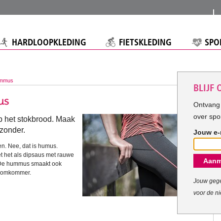
HARDLOOPKLEDING
FIETSKLEDING
SPO
ummus
BLIJF
Ontvang 
over spo
p het stokbrood. Maak
zonder.
Jouw e-
n. Nee, dat is humus.
t het als dipsaus met rauwe
Aanm
. De hummus smaakt ook
n komkommer.
Jouw gege
voor de ni