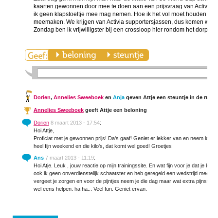
kaarten gewonnen door mee te doen aan een prijsvraag van Activia. Vo
ik geen klapstoeltje mee mag nemen. Hoe ik het vol moet houden is me
meemaken. We krijgen van Activia supportersjassen, dus komen we in 
Zondag ben ik vrijwilligster bij een crossloop hier rondom het dorp. Hier
Dorien
,
Annelies Sweeboek
en
Anja
geven Attje een steuntje in de rug
Annelies Sweeboek
geeft Attje een beloning
Dorien
8 maart 2013 - 17:54
:
Hoi Attje,
Proficiat met je gewonnen prijs! Da's gaaf! Geniet er lekker van en neem idd wa
heel fijn weekend en die kilo's, dat komt wel goed! Groetjes
Ans
7 maart 2013 - 11:19
:
Hoi Atje. Leuk , jouw reactie op mijn trainingssite. En wat fijn voor je dat je k
ook ik geen onverdienstelijk schaatster en heb geregeld een wedstrijd mee mo
vergeet je zorgen en voor de pijntjes neem je die dag maar wat extra pijnstillin
wel eens helpen. ha ha... Veel fun. Geniet ervan.