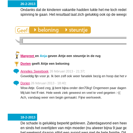
26-2-2013
Ondanks dat de kinderen vakantie hadden lukte het me toch redelijk 
spinning te gaan. Het resultaat laat zich gelukkig ook op de weegscha
Margreet
en
Anja
geven Attje een steuntje in de rug
Dorien
geeft Attje een beloning
Annelies Sweeboek
26 februari 2013 - 21:37
:
Geweldig fijn voor je. Ik ben zelf ook weer fanatiek bezig en hoop dat het we
Dorien
26 februari 2013 - 18:40
:
Wow Attje. Goed zeg, jij bent bijna onder den70kg! Ongemeen paar dagen en da
Mij lukt het ff niet. Hele week ziek geweest en veel te veel gegeten :-((
Ach, vandaag weer een begin gemaakt. Fijne werkweek.
18-2-2013
De schade is gelukkig beperkt gebleven. Zaterdagavond een heerlijke
en sinds het overlijden van mijn moeder (nu alweer bijna 9 jaar gelede
het weekend daarop altijd een avond weg met de hele familie. Dit ke