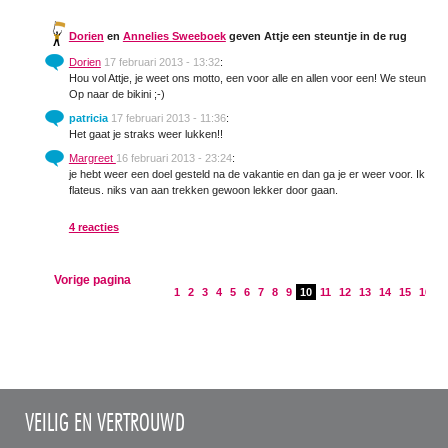
Dorien
en
Annelies Sweeboek
geven Attje een steuntje in de rug
Dorien
17 februari 2013 - 13:32
:
Hou vol Attje, je weet ons motto, een voor alle en allen voor een! We steunen e
Op naar de bikini ;-)
patricia
17 februari 2013 - 11:36
:
Het gaat je straks weer lukken!!
Margreet
16 februari 2013 - 23:24
:
je hebt weer een doel gesteld na de vakantie en dan ga je er weer voor. Ik fiet
flateus. niks van aan trekken gewoon lekker door gaan.
4 reacties
Vorige pagina
1
2
3
4
5
6
7
8
9
10
11
12
13
14
15
16
1
VEILIG EN VERTROUWD