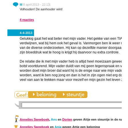
M
8 april 2013 - 22:13
:
Volhouden! De aanhouder wint!
4 reacties
4-4-2013
Gelukkig gaat het wat beter met mijn vader. Het gekke van een TIA is
verdwijnen, wat bij hem ook het geval is. Vanmorgen ben ik weer met
van de diverse onderzoeken. Hij kan op dezelfde manier doorgaan met 
zijn bloeddruk wat te hoog is krijgt hij daarvoor nu extra controle.
De relatie die ik met mijn vader heb is altijd heel moeizaam geweest.
botst voortdurend. Mijn vader duldt van mij geen tegenspraak en vindt da
worden doet mijn broer dat want hij is de enige naar wie mijn vader so
worden, want ik ben nog jong en dan is het in zijn ogen niet erg dat je 
veel van aan te trekken maar voor mezelf en mijn gezin het leven zo
Annelies Sweeboek
,
Ans
en
Dorien
geven Attje een steuntje in de rug
Annelies Sweeboek
en
Anja
geven Attje een beloning