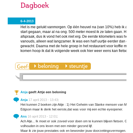
6-4-2013
Het is me gelukt vanmorgen. Op één heuvel na (van 10%) heb ik alles 
start gegaan, maar al na ong. 500 meter moest ik ze laten gaan. Hun 
afspraak, dus ik vond het ook niet erg. De eerste kilometers was het
vanouds, alleen wat langzamer. Ik was een half uurtje eerder dan de 
gewacht. Daarna met de hele groep in het restaurant voor koffie met app
komen hoop ik dat ik volgende week ook hier weer eens kan fietsen.
Anja
geeft Attje een beloning
Anja
17 april 2013 - 13:43
:
Het kunnen 2 boeken zijn Attje : 1) Het Geheim van Slanke mensen van Mieke 
Edgson maar ik denk het eerste,dat was voor mij een echte eyeopener.
Ans
16 april 2013 - 12:01
:
Ach Atje... Ik moet er ook zoveel voor doen om te kunnen blijven fietsen. Geluk
volhouden in ons leven met een minder gezond lijf.
Maar ik zie jouw prestaties ook en bewonder jouw doorzettingsvermogen. Blijv