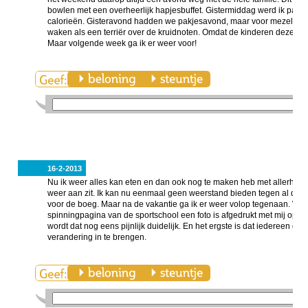
bowlen met een overheerlijk hapjesbuffet. Gistermiddag werd ik pas 
calorieën. Gisteravond hadden we pakjesavond, maar voor mezelf had
waken als een terriër over de kruidnoten. Omdat de kinderen deze week
Maar volgende week ga ik er weer voor!
16-2-2013
Nu ik weer alles kan eten en dan ook nog te maken heb met allerhande f
weer aan zit. Ik kan nu eenmaal geen weerstand bieden tegen al die v
voor de boeg. Maar na de vakantie ga ik er weer volop tegenaan. Wat 
spinningpagina van de sportschool een foto is afgedrukt met mij op de 
wordt dat nog eens pijnlijk duidelijk. En het ergste is dat iedereen di
verandering in te brengen.