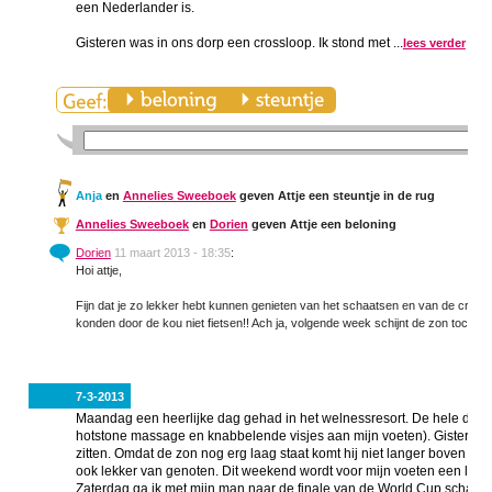
een Nederlander is.
Gisteren was in ons dorp een crossloop. Ik stond met ...
lees verder
Anja
en
Annelies Sweeboek
geven Attje een steuntje in de rug
Annelies Sweeboek
en
Dorien
geven Attje een beloning
Dorien
11 maart 2013 - 18:35
:
Hoi attje,
Fijn dat je zo lekker hebt kunnen genieten van het schaatsen en van de cross
konden door de kou niet fietsen!! Ach ja, volgende week schijnt de zon toch weer,
7-3-2013
Maandag een heerlijke dag gehad in het welnessresort. De hele dag l
hotstone massage en knabbelende visjes aan mijn voeten). Gister en e
zitten. Omdat de zon nog erg laag staat komt hij niet langer boven de 
ook lekker van genoten. Dit weekend wordt voor mijn voeten een lood
Zaterdag ga ik met mijn man naar de finale van de World Cup schaatsw