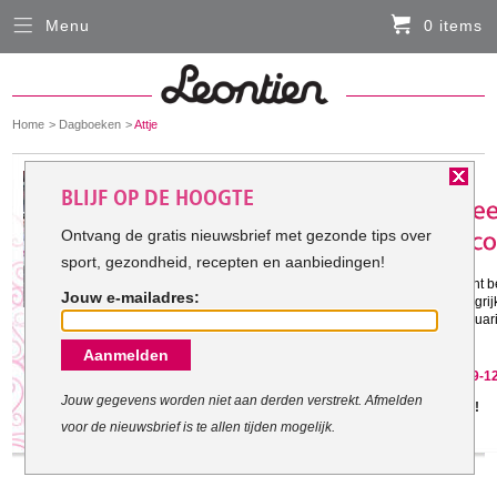
Menu
0 items
Sluiten
Er zitten momenteel geen artikelen in de
winkelmand
You
Home
Dagboeken
Attje
HARDLOOPKLEDING
are
here:
Het doel van Attje:
BLIJF OP DE HOOGTE
FIETSKLEDING
Ontvang de gratis nieuwsbrief met gezonde tips over
sport, gezondheid, recepten en aanbiedingen!
Gestart met mijn doel: 11-8-2010
SERVICE
Ik wil graag weer een gezond gewicht 
Jouw e-mailadres:
(PBC, artrose) is het nu vooral belangri
Inloggen
beweging. Daarom ga ik van 14 februari
dag een uur te sporten.
Aanmelden
Contact- en adresgegevens
Attje is gestopt met haar doel op 29-1
Levertijd, retourneren, ruilen
Jouw gegevens worden niet aan derden verstrekt. Afmelden
Jammer, maar geef het niet op!
voor de nieuwsbrief is te allen tijden mogelijk.
Algemene voorwaarden