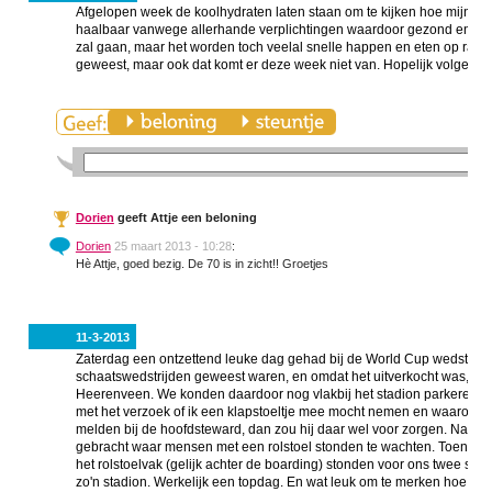
Afgelopen week de koolhydraten laten staan om te kijken hoe mijn lic
haalbaar vanwege allerhande verplichtingen waardoor gezond en regelma
zal gaan, maar het worden toch veelal snelle happen en eten op rare t
geweest, maar ook dat komt er deze week niet van. Hopelijk volgend
Dorien
geeft Attje een beloning
Dorien
25 maart 2013 - 10:28
:
Hè Attje, goed bezig. De 70 is in zicht!! Groetjes
11-3-2013
Zaterdag een ontzettend leuke dag gehad bij de World Cup wedstrijden
schaatswedstrijden geweest waren, en omdat het uitverkocht was, war
Heerenveen. We konden daardoor nog vlakbij het stadion parkeren. Ik
met het verzoek of ik een klapstoeltje mee mocht nemen en waarom ik d
melden bij de hoofdsteward, dan zou hij daar wel voor zorgen. Nad
gebracht waar mensen met een rolstoel stonden te wachten. Toen d
het rolstoelvak (gelijk achter de boarding) stonden voor ons twee stoe
zo'n stadion. Werkelijk een topdag. En wat leuk om te merken hoe popu