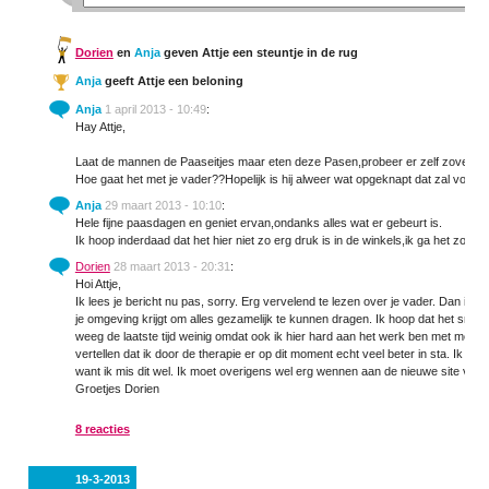
Dorien
en
Anja
geven Attje een steuntje in de rug
Anja
geeft Attje een beloning
Anja
1 april 2013 - 10:49
:
Hay Attje,
Laat de mannen de Paaseitjes maar eten deze Pasen,probeer er zelf zoveel mogel
Hoe gaat het met je vader??Hopelijk is hij alweer wat opgeknapt dat zal voor 
Anja
29 maart 2013 - 10:10
:
Hele fijne paasdagen en geniet ervan,ondanks alles wat er gebeurt is.
Ik hoop inderdaad dat het hier niet zo erg druk is in de winkels,ik ga het zo we
Dorien
28 maart 2013 - 20:31
:
Hoi Attje,
Ik lees je bericht nu pas, sorry. Erg vervelend te lezen over je vader. Dan is ge
je omgeving krijgt om alles gezamelijk te kunnen dragen. Ik hoop dat het snel we
weeg de laatste tijd weinig omdat ook ik hier hard aan het werk ben met mezel
vertellen dat ik door de therapie er op dit moment echt veel beter in sta. Ik b
want ik mis dit wel. Ik moet overigens wel erg wennen aan de nieuwe site van L
Groetjes Dorien
8 reacties
19-3-2013