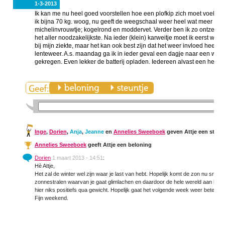
1-3-2013
Ik kan me nu heel goed voorstellen hoe een plofkip zich moet voelen.
ik bijna 70 kg. woog, nu geeft de weegschaal weer heel wat meer aan. V
michelinvrouwtje; kogelrond en moddervet. Verder ben ik zo ontzettend m
het aller noodzakelijkste. Na ieder (klein) karweitje moet ik eerst weer 
bij mijn ziekte, maar het kan ook best zijn dat het weer invloed heeft.
lenteweer. A.s. maandag ga ik in ieder geval een dagje naar een welne
gekregen. Even lekker de batterij opladen. Iedereen alvast een heel p
Inge
,
Dorien
,
Anja
,
Jeanne
en
Annelies Sweeboek
geven Attje een steunt
Annelies Sweeboek
geeft Attje een beloning
Dorien
1 maart 2013 - 14:51
:
Hè Attje,
Het zal de winter wel zijn waar je last van hebt. Hopelijk komt de zon nu snel w
zonnestralen waarvan je gaat glimlachen en daardoor de hele wereld aan kan
hier niks positiefs qua gewicht. Hopelijk gaat het volgende week weer beter. H
Fijn weekend.