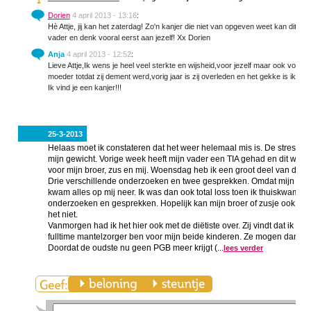
Dorien
4 april 2013 - 13:16
:
Hè Attje, jij kan het zaterdag! Zo'n kanjer die niet van opgeven weet kan dit ec
vader en denk vooral eerst aan jezelf! Xx Dorien
Anja
4 april 2013 - 12:52
:
Lieve Attje,Ik wens je heel veel sterkte en wijsheid,voor jezelf maar ook voor d
moeder totdat zij dement werd,vorig jaar is zij overleden en het gekke is ik mi
Ik vind je een kanjer!!!
25-3-2013
Helaas moet ik constateren dat het weer helemaal mis is. De stress va
mijn gewicht. Vorige week heeft mijn vader een TIA gehad en dit was ni
voor mijn broer, zus en mij. Woensdag heb ik een groot deel van de d
Drie verschillende onderzoeken en twee gesprekken. Omdat mijn vade
kwam alles op mij neer. Ik was dan ook total loss toen ik thuiskwam
onderzoeken en gesprekken. Hopelijk kan mijn broer of zusje ook een 
het niet.
Vanmorgen had ik het hier ook met de diëtiste over. Zij vindt dat ik v
fulltime mantelzorger ben voor mijn beide kinderen. Ze mogen dan 19 
Doordat de oudste nu geen PGB meer krijgt (...
lees verder