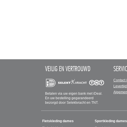
VEILIG EN VERTROUWD
SERVI
Contact 
Levertijd
Algemen
Betalen via uw eigen bank met iDeal.
En uw bestelling gegarandeerd
bezorgd door Selektvracht en TNT.
SITEMAP
Fietskleding dames
Sportkleding dames