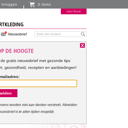
Inloggen
0 items
Er zitten momenteel geen artikelen in de
naar kassa
winkelmand
RTKLEDING
Nieuwsbrief
 OP DE HOOGTE
de gratis nieuwsbrief met gezonde tips
rt, gezondheid, recepten en aanbiedingen!
mailadres:
elden
vens worden niet aan derden verstrekt. Afmelden
euwsbrief is te allen tijden mogelijk.