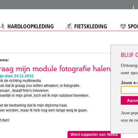
HARDLOOPKLEDING
FIETSKLEDING
SPO
BLIJF
Nema:
Ontvang 
over spo
jn doel: 24-11-2010
ik de richting multimedia.
Jouw e-
e dat ik graag zou willen afmaken, is fotografie.
nuari , twaalf foto's inleveren.
eilijk in mijn privé, toch wil ik mijn subdoel bereiken.
Aanm
 het de bedoeling dat ik mijn diploma haal.
rijver worden, maar ik heb nog een lange weg te gaan.
Jouw gege
t dan!
voor de ni
Word supporter van Nema