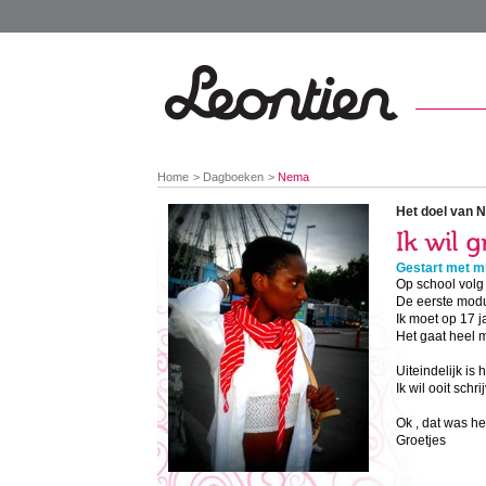
You
Home
Dagboeken
Nema
are
here:
Het doel van 
Gestart met mi
Op school volg 
De eerste modul
Ik moet op 17 ja
Het gaat heel mo
Uiteindelijk is
Ik wil ooit sch
Ok , dat was he
Groetjes