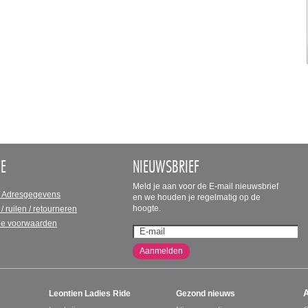
CE
NIEUWSBRIEF
Meld je aan voor de E-mail nieuwsbrief
/ Adresgegevens
en we houden je regelmatig op de
hoogte.
 / ruilen / retourneren
e voorwaarden
Aanmelden
Leontien Ladies Ride
Gezond nieuws