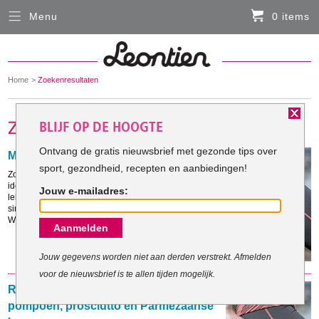
Menu
0 items
Sluiten
Er zitten momenteel geen artikelen in de
winkelmand
You
Home
Zoekenresultaten
HARDLOOPKLEDING
are
here:
BLIJF OP DE HOOGTE
FIETSKLEDING
Ontvang de gratis nieuwsbrief met gezonde tips over
Met een sausje
sport, gezondheid, recepten en aanbiedingen!
SERVICE
Zon, zee, strand en 's avonds lekker barbecuen. De
ideale zomerdag. Toch kan het een beetje wringen:
Jouw e-mailadres:
lekker eten én er in je bikini slank uit willen zien. Een
Inloggen
simpele, maar doeltreffende tip: let op de sausjes!
Want je wordt er dikker van dan je denkt.
Aanmelden
Contact- en adresgegevens
Levertijd, retourneren, ruilen
Jouw gegevens worden niet aan derden verstrekt. Afmelden
voor de nieuwsbrief is te allen tijden mogelijk.
Algemene voorwaarden
Recept: salade van geroosterde
pompoen, prosciutto en Parmezaanse