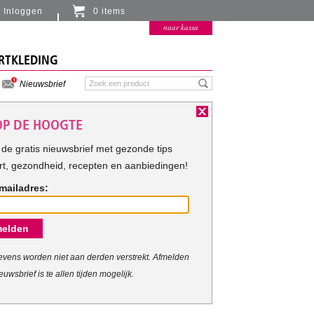
Inloggen
0 items
Er zitten momenteel geen artikelen in de
naar kassa
winkelmand
RTKLEDING
Nieuwsbrief
 OP DE HOOGTE
de gratis nieuwsbrief met gezonde tips
rt, gezondheid, recepten en aanbiedingen!
mailadres:
elden
vens worden niet aan derden verstrekt. Afmelden
euwsbrief is te allen tijden mogelijk.