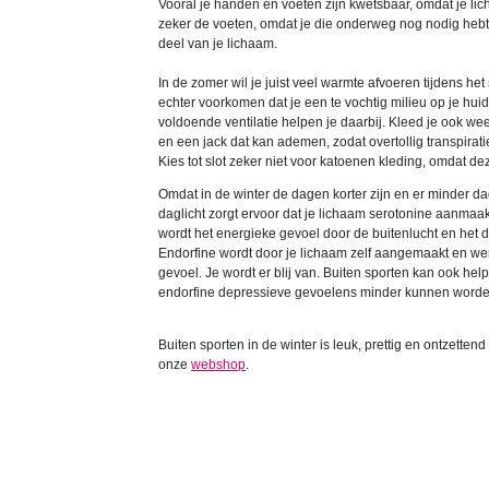
Vooral je handen en voeten zijn kwetsbaar, omdat je l
zeker de voeten, omdat je die onderweg nog nodig hebt
deel van je lichaam.
In de zomer wil je juist veel warmte afvoeren tijdens het
echter voorkomen dat je een te vochtig milieu op je hui
voldoende ventilatie helpen je daarbij. Kleed je ook we
en een jack dat kan ademen, zodat overtollig transpirat
Kies tot slot zeker niet voor katoenen kleding, omdat dez
Omdat in de winter de dagen korter zijn en er minder dagli
daglicht zorgt ervoor dat je lichaam serotonine aanmaakt
wordt het energieke gevoel door de buitenlucht en het d
Endorfine wordt door je lichaam zelf aangemaakt en werk
gevoel. Je wordt er blij van. Buiten sporten kan ook he
endorfine depressieve gevoelens minder kunnen worden
Buiten sporten in de winter is leuk, prettig en ontzettend
onze
webshop
.