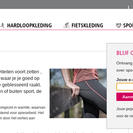
HARDLOOPKLEDING
FIETSKLEDING
SPO
BLIJF
Ontvang 
over spo
iteiten voort zetten ,
s waar je je goed op
Jouw e-
 geblesseerd raakt.
en of buiten sport, de
Aanm
 omgezet in warmte, waarvan
Jouw gege
estemd voor spierarbeid. Het
voor de ni
en door het verlies aan
.