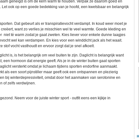
ichaam geneigd is om de kern warm te houden. Verpak ze daarom goed en
. Let ook op een goede bedekking van je hoofd, een kwetsbaar en belangrijk
 sporten. Dat gebeurt als er transpiratievocht verdampt. In koud weer moet je
d creëert, want zo verlies je misschien wel te veel warmte. Goede kleding en
er niet té warm zodat je gaat zweten. Kies liever voor enkele dunne laagjes
ievocht wel kan verdampen. En kies voor een winddicht jack als het waait.
e stof vocht vasthoudt en ervoor zorgt dat je snel afkoelt.
cht is, is het belangrijk om veel buiten te zijn. Daglicht is belangrijk want
, een hormoon dat energie geeft. Als je in de winter buiten gaat sporten
aglicht versterkt omdat je lichaam tijdens sporten endorfine aanmaakt.
t als een soort pijnstiller maar geeft ook een ontspannen en plezierig
lpen bij winterdepressiviteit, omdat door het aanmaken van serotonine en
 of zelfs verdwijnen.
 gezond. Neem voor de juiste winter sport - outfit eens een kijkje in
H