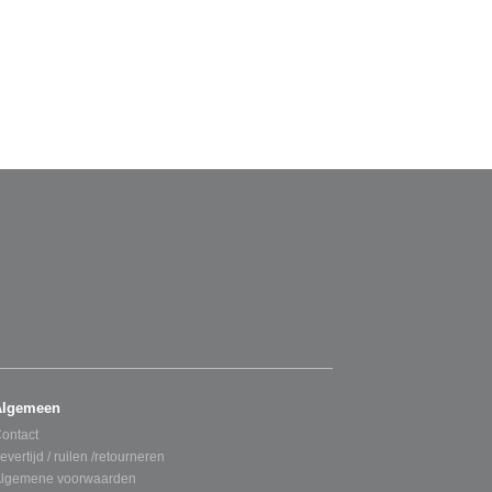
Algemeen
ontact
evertijd / ruilen /retourneren
lgemene voorwaarden