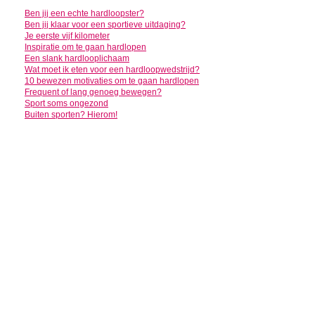
Ben jij een echte hardloopster?
Ben jij klaar voor een sportieve uitdaging?
Je eerste vijf kilometer
Inspiratie om te gaan hardlopen
Een slank hardlooplichaam
Wat moet ik eten voor een hardloopwedstrijd?
10 bewezen motivaties om te gaan hardlopen
Frequent of lang genoeg bewegen?
Sport soms ongezond
Buiten sporten? Hierom!