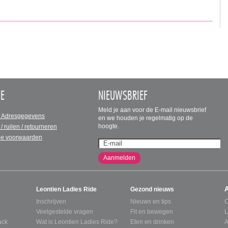
CE
NIEUWSBRIEF
Meld je aan voor de E-mail nieuwsbrief
/ Adresgegevens
en we houden je regelmatig op de
hoogte.
 / ruilen / retourneren
e voorwaarden
Aanmelden
Leontien Ladies Ride
Gezond nieuws
Inschrijven
Nieuws en tips
C
Veelgestelde vragen
Fit en bewegen
L
ack
Wat is Leontien Ladies Ride?
Eten en drinken
A