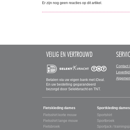
Er zijn nog geen reacties op dit artikel.
VEILIG EN VERTROUWD
SERVI
Contact 
Levertijd
Algemen
Betalen via uw eigen bank met iDeal.
En uw bestelling gegarandeerd
bezorgd door Selektvracht en TNT.
SITEMAP
Fietskleding dames
Sportkleding dames
Fietsshirt korte mouw
Sportshirt
Fietsshirt lange mouw
Sportbroek
Fietsbroek
Sportjack / trainingsj