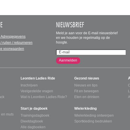
CE
NIEUWSBRIEF
Meld je aan voor de E-mail nieuwsbrief
/ Adresgegevens
en we houden je regelmatig op de
hoogte.
 / ruilen / retourneren
e voorwaarden
Aanmelden
Leontien Ladies Ride
Gezond nieuws
Inschrijven
Nieuws en tips
C
Veelgestelde vragen
Fit en bewegen
L
ack
Wat is Leontien Ladies Ride?
Eten en drinken
A
Start je dagboek
Wielerkleding
 en muts
Trainingsdagboek
Wielerkleding ontwerpen
Dieetdagboek
Sportkleding bedrukken
Alle dagboeken