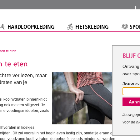
HARDLOOPKLEDING
FIETSKLEDING
SPO
ten te eten
BLIJF
Ontvang 
over spo
ht te verliezen, maar
draten van je
Jouw e-
el koolhydraten binnenkrijgt
Aanm
ng ook meteen stilgezet. Je
zame voedingsmiddelen, zoals
Jouw gege
voor de ni
lhydraten in koekjes,
rmijden. Dit zal vooral in het begin even lastig zijn, omdat je eraan gewend
t voor voedzame koolhydraten, de behoefte steeds minder zal worden.