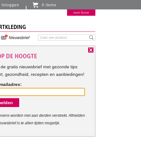
Inloggen
0 items
Er zitten momenteel geen artikelen in de
naar kassa
winkelmand
RTKLEDING
Nieuwsbrief
 OP DE HOOGTE
de gratis nieuwsbrief met gezonde tips
rt, gezondheid, recepten en aanbiedingen!
mailadres:
elden
vens worden niet aan derden verstrekt. Afmelden
euwsbrief is te allen tijden mogelijk.