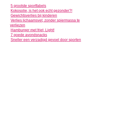
5 grootste sportfabels
Kokosolie, is het ook echt gezonder?!
Gewichtsverlies bij kinderen
Verlies lichaamsvet, zonder spiermassa te
verliezen
Hamburger met friet, Light!
7 goede avondsnacks
Sneller een verzadigd gevoel door sporten