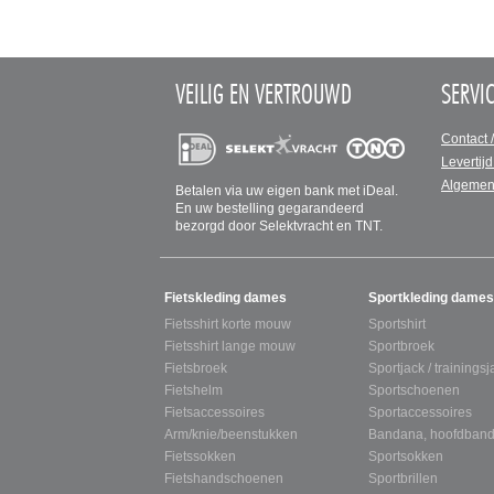
VEILIG EN VERTROUWD
SERVI
Contact 
Levertijd
Algemen
Betalen via uw eigen bank met iDeal.
En uw bestelling gegarandeerd
bezorgd door Selektvracht en TNT.
SITEMAP
Fietskleding dames
Sportkleding dames
Fietsshirt korte mouw
Sportshirt
Fietsshirt lange mouw
Sportbroek
Fietsbroek
Sportjack / trainingsj
Fietshelm
Sportschoenen
Fietsaccessoires
Sportaccessoires
Arm/knie/beenstukken
Bandana, hoofdband
Fietssokken
Sportsokken
Fietshandschoenen
Sportbrillen