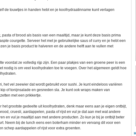
elf de touwtjes in handen hebt en je koolhydraatinname kunt verlagen
, pasta of brood als basis van een maaltijd, maar je kunt deze basis prima
spte courgette. Serveer het met je gebruikelijke saus of curry en je hebt een
iezen je basis product te halveren en de andere helft aan te vullen met
e voordat ze volledig rijp zijn. Een paar plakjes van een groene peer is een
et nodig is om veel koolhydraten toe te voegen. Over het algemeen geldt hoe
lhydraten.
ori, het vel zeewier dat wordt gebruikt voor sushi. Je kunt eindeloos variëren
kip of tonijnsalade en gesneden sla. Je kunt ook wraps maken van
zetten met een prikkertje.
het grootste gedeelte uit koolhydraten, denk maar eens aan je eigen ontbijt,
brood, cruesli, aardappelen, pasta of rijst en vul je dat aan met wat andere
n en vul je maaltijd aan met andere producten. Zo kun je bij je ontbijt beter
ghurt. Neem bij de lunch eens een boterham minder en vervang dit voor een
n schep aardappelen of rijst voor extra groenten.
H