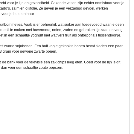
echt voor je lijn en gezondheid. Gezonde vetten zijn echter onmisbaar voor je
cado’s, zalm en olijfolie. Ze geven je een verzadigd gevoel, werken
 voor je huid en haar.
aatbommetjes. Vaak is er behoorlijk wat suiker aan toegevoegd waar je geen
 cruesli te maken met havermout, noten, zaden en gebroken lijnzaad en voeg
t in een schaaltje yoghurt met wat vers fruit als ontbijt of als tussendoortje.
met zwarte sojabonen. Een half kopje gekookte bonen bevat slechts een paar
 13 gram voor gewone zwarte bonen.
 de bank voor de televisie een zak chips leeg eten. Goed voor de lijn is dit
ies dan voor een schaaltje zoute popcorn.