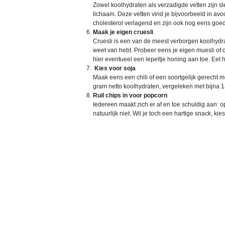
Zowel koolhydraten als verzadigde vetten zijn sl
lichaam. Deze vetten vind je bijvoorbeeld in avo
cholesterol verlagend en zijn ook nog eens goed
Maak je eigen cruesli
Cruesli is een van de meest verborgen koolhydr
weet van hebt. Probeer eens je eigen muesli of
hier eventueel een lepeltje honing aan toe. Eet he
Kies voor soja
Maak eens een chili of een soortgelijk gerecht 
gram netto koolhydraten, vergeleken met bijna
Ruil chips in voor popcorn
Iedereen maakt zich er af en toe schuldig aan: op
natuurlijk niet. Wil je toch een hartige snack, k