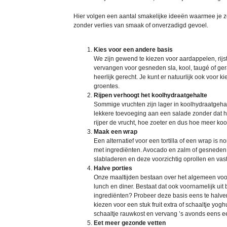
Hier volgen een aantal smakelijke ideeën waarmee je z
zonder verlies van smaak of onverzadigd gevoel.
Kies voor een andere basis
We zijn gewend te kiezen voor aardappelen, rijst
vervangen voor gesneden sla, kool, taugé of gera
heerlijk gerecht. Je kunt er natuurlijk ook voor k
groentes.
Rijpen verhoogt het koolhydraatgehalte
Sommige vruchten zijn lager in koolhydraatgehalt
lekkere toevoeging aan een salade zonder dat h
rijper de vrucht, hoe zoeter en dus hoe meer koo
Maak een wrap
Een alternatief voor een tortilla of een wrap is n
met ingrediënten. Avocado en zalm of gesneden 
slabladeren en deze voorzichtig oprollen en vast
Halve porties
Onze maaltijden bestaan over het algemeen voor 
lunch en diner. Bestaat dat ook voornamelijk uit 
ingrediënten? Probeer deze basis eens te halvere
kiezen voor een stuk fruit extra of schaaltje yo
schaaltje rauwkost en vervang ’s avonds eens ee
Eet meer gezonde vetten