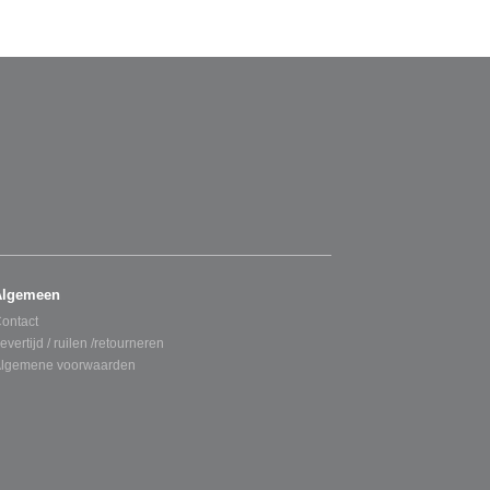
Algemeen
ontact
evertijd / ruilen /retourneren
lgemene voorwaarden