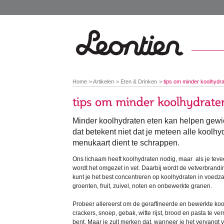
You
Home
Artikelen
Eten & Drinken
tips om minder koolhydra
are
here:
Minder koolhydraten eten kan helpen gewic
dat betekent niet dat je meteen alle koolhy
menukaart dient te schrappen.
Ons lichaam heeft koolhydraten nodig, maar als je teve
wordt het omgezet in vet. Daarbij wordt de vetverbrandi
kunt je het best concentreren op koolhydraten in voed
groenten, fruit, zuivel, noten en onbewerkte granen.
Probeer allereerst om de geraffineerde en bewerkte koo
crackers, snoep, gebak, witte rijst, brood en pasta te ve
bent. Maar je zult merken dat, wanneer je het vervang