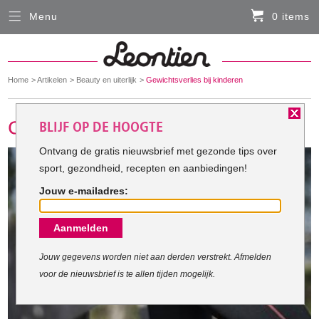
Menu
0 items
Sluiten
Er zitten momenteel geen artikelen in de
winkelmand
You
Home
Artikelen
Beauty en uiterlijk
Gewichtsverlies bij kinderen
HARDLOOPKLEDING
are
here:
BLIJF OP DE HOOGTE
FIETSKLEDING
Ontvang de gratis nieuwsbrief met gezonde tips over
sport, gezondheid, recepten en aanbiedingen!
SERVICE
Jouw e-mailadres:
Inloggen
Aanmelden
Contact- en adresgegevens
Levertijd, retourneren, ruilen
Jouw gegevens worden niet aan derden verstrekt. Afmelden
voor de nieuwsbrief is te allen tijden mogelijk.
Algemene voorwaarden