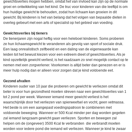
gewichtsverlies mogen hebben, omdat het van invloed kan zijn op de normale
groei en ontwikkeling van het kind. De truc voor kinderen van die leeftijd is om
hun huidige gewicht te behouden, zodat hun lichaam kan groeien in dit
gewicht. Bij kinderen is het van belang dat het volgen van bepaalde dieten in
overleg gebeurt met een arts of specialist op het gebied van voeding.
Gewichtsverlies bij tieners
De tienerjaren zijn nogal heftig voor een heleboel kinderen. Soms proberen
ze hun lichaamsgewicht te veranderen als gevolg van sport of sociale druk.
Een laag onrealistisch zelfbeeld en een daling van de eigenwaarde kan
leiden tot het bewust kiezen voor een extreem dieet of gewichtsverlies. Als je
kind opzettelijk gewicht verliest, is het raadzaam zo snel mogelijk contact op te
nemen met een zorgverlener. Voorkomen is altijd beter dan genezen en er is
meer hulp nodig dan er alleen voor zorgen dat je kind voldoende eet.
Gezond afvallen
Kinderen ouder van 10 jaar die proberen om gewicht te verliezen omdat dit
beter is voor hun gezondheid moeten streven naar een gewichtsverlies van 1
tot 2 pond per week. Wanneer iemand meer gewicht verliest is het
waarschijnlijk door het verliezen van spierweefsel en vocht, geen vetmassa.
Het beste is om een aangepast voedingspatroon te combineren met
voldoende beweging. Wanneer er 500 Kcal minder per dag worden gegeten
zal iemand langzaam gewicht gaan verliezen. Sporten en bewegen zal
helpen om de (ongeveer) 3500 Kcal te verbranden die verbrandt moeten
worden voor iedere pond die iemand wil verliezen. Wanneer je kind te zwaar