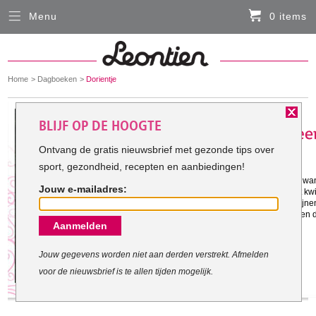
Menu
0 items
Sluiten
Er zitten momenteel geen artikelen in de
winkelmand
You
Home
Dagboeken
Dorientje
HARDLOOPKLEDING
are
here:
Het doel van Dorientje:
BLIJF OP DE HOOGTE
FIETSKLEDING
Ontvang de gratis nieuwsbrief met gezonde tips over
sport, gezondheid, recepten en aanbiedingen!
Gestart met mijn doel: 7-10-2011
SERVICE
Samen met jullie mijn doel bereiken want
Jouw e-mailadres:
den te worden maar gewoon wat vet kwij
Inloggen
sporten zou niet verkeerd zijn. Niet lijnen
voor m'n eigen gevoel. Ik wil laten zien 
Aanmelden
Contact- en adresgegevens
Levertijd, retourneren, ruilen
Jouw gegevens worden niet aan derden verstrekt. Afmelden
voor de nieuwsbrief is te allen tijden mogelijk.
Algemene voorwaarden