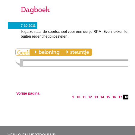
7-10-2011
Ik ga zo naar de sportschool voor een uurtje RPM. Even lekker fietsen
buiten regent het pijpestelen.
Vorige pagina
9
10
11
12
13
14
15
16
17
18