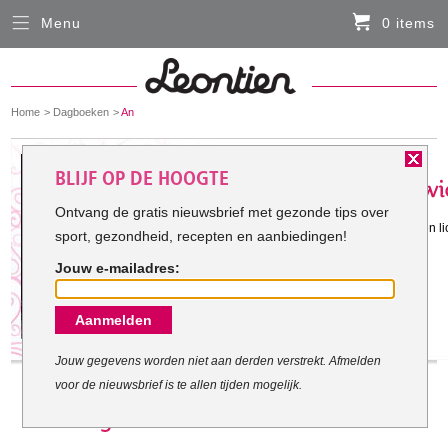
Menu
0 items
Sluiten
Er zitten momenteel geen artikelen in de
winkelmand
You
Home
Dagboeken
An
HARDLOOPKLEDING
are
here:
Het doel van An:
BLIJF OP DE HOOGTE
FIETSKLEDING
Ontvang de gratis nieuwsbrief met gezonde tips over
Gestart met mijn doel: 6-9-2012
Ik wil me goed voelen over mijn eigen l
sport, gezondheid, recepten en aanbiedingen!
SERVICE
Jouw e-mailadres:
Inloggen
Aanmelden
Contact- en adresgegevens
Levertijd, retourneren, ruilen
Jouw gegevens worden niet aan derden verstrekt. Afmelden
voor de nieuwsbrief is te allen tijden mogelijk.
Algemene voorwaarden