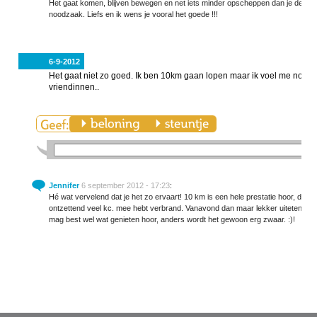
Het gaat komen, blijven bewegen en net iets minder opscheppen dan je denkt wa
noodzaak. Liefs en ik wens je vooral het goede !!!
6-9-2012
Het gaat niet zo goed. Ik ben 10km gaan lopen maar ik voel me nog er
vriendinnen..
Jennifer
6 september 2012 - 17:23
:
Hé wat vervelend dat je het zo ervaart! 10 km is een hele prestatie hoor, daar 
ontzettend veel kc. mee hebt verbrand. Vanavond dan maar lekker uiteten, kies
mag best wel wat genieten hoor, anders wordt het gewoon erg zwaar. :)!