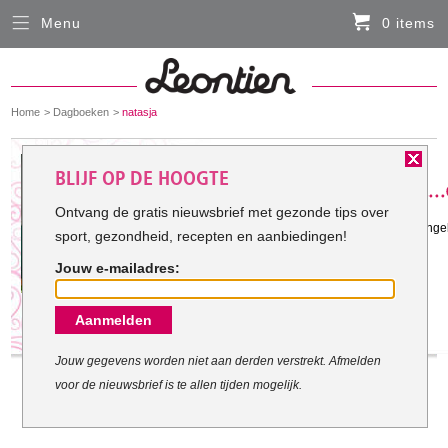
Menu
0 items
Sluiten
Er zitten momenteel geen artikelen in de
winkelmand
You
Home
Dagboeken
natasja
HARDLOOPKLEDING
are
here:
Het doel van natasja:
BLIJF OP DE HOOGTE
FIETSKLEDING
Ontvang de gratis nieuwsbrief met gezonde tips over
Gestart met mijn doel: 31-12-2011
door de zwangerschap heel veel aangek
sport, gezondheid, recepten en aanbiedingen!
SERVICE
zat om dat mee te blijven zeulen
Jouw e-mailadres:
Inloggen
Aanmelden
Contact- en adresgegevens
Levertijd, retourneren, ruilen
Jouw gegevens worden niet aan derden verstrekt. Afmelden
voor de nieuwsbrief is te allen tijden mogelijk.
Algemene voorwaarden